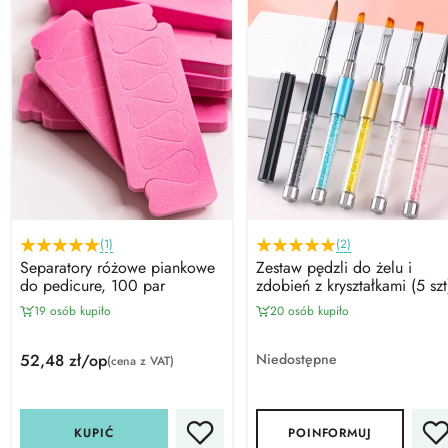
(1)
(2)
Separatory różowe piankowe
Zestaw pędzli do żelu i
do pedicure, 100 par
zdobień z kryształkami (5 szt
19 osób kupiło
20 osób kupiło
52,48 zł/op
Niedostępne
(cena z VAT)
KUPIĆ
POINFORMUJ