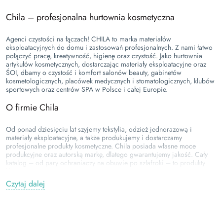
Chila – profesjonalna hurtownia kosmetyczna
Agenci czystości na łączach! CHILA to marka materiałów
eksploatacyjnych do domu i zastosowań profesjonalnych. Z nami łatwo
połączyć pracę, kreatywność, higienę oraz czystość. Jako hurtownia
artykułów kosmetycznych, dostarczając materiały eksploatacyjne oraz
ŚOI, dbamy o czystość i komfort salonów beauty, gabinetów
kosmetologicznych, placówek medycznych i stomatologicznych, klubów
sportowych oraz centrów SPA w Polsce i całej Europie.
O firmie Chila
Od ponad dziesięciu lat szyjemy tekstylia, odzież jednorazową i
materiały eksploatacyjne, a także produkujemy i dostarczamy
profesjonalne produkty kosmetyczne. Chila posiada własne moce
produkcyjne oraz autorską markę, dlatego gwarantujemy jakość. Cały
katalog – od pary ochraniaczy na obuwie po szlafroki – to produkty
klasy premium.
Z CHILA wysokiej jakości materiały hurtowo lub detalicznie nie
Czytaj dalej
stanowią problemu – zarówno jako hurtownia kosmetyczna, jak i sklep
kosmetyczny.
Asortyment