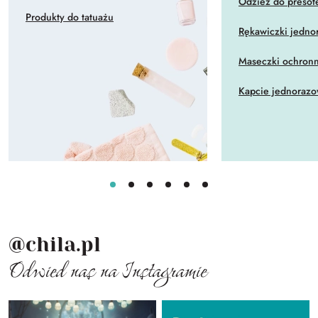
Odzież do presote
Produkty do tatuażu
Rękawiczki jedno
Maseczki ochron
Kapcie jednoraz
@chila.pl
Odwied nas na Instagramie