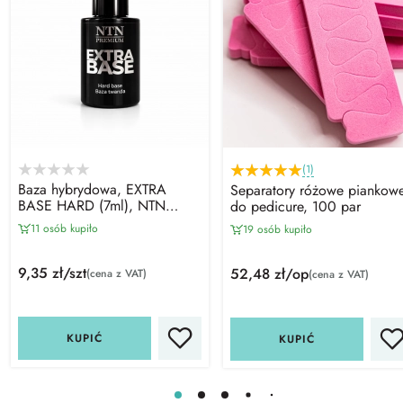
(1)
Baza hybrydowa, EXTRA
Separatory różowe piankow
BASE HARD (7ml), NTN
do pedicure, 100 par
Premium
11 osób kupiło
19 osób kupiło
9,35 zł/szt
52,48 zł/op
(cena z VAT)
(cena z VAT)
KUPIĆ
KUPIĆ