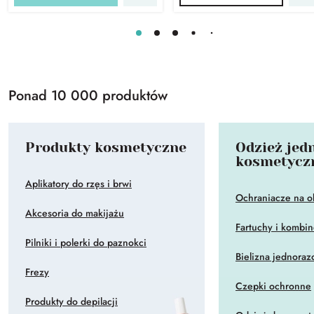
Ponad 10 000 produktów
Produkty kosmetyczne
Odzież jed
kosmetycz
Aplikatory do rzęs i brwi
Ochraniacze na 
Akcesoria do makijażu
Fartuchy i kombi
Pilniki i polerki do paznokci
Bielizna jednora
Frezy
Czepki ochronne
Produkty do depilacji