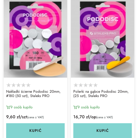
Nakładki ścierne Pododisc 20mm,
Polerki na gąbce Pododisc 20mm,
#180 (50 szt), Staleks PRO
(25 szt), Staleks PRO
9 osób kupiło
9 osób kupiło
9,60 zł/szt
16,70 zł/op
(cena z VAT)
(cena z VAT)
KUPIĆ
KUPIĆ