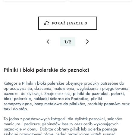
POKAŻ JESZCZE 3
1/2
Pilniki i bloki polerskie do paznokci
Kategoria
Pilniki i bloki polerskie
obejmuje produkty potrzebne do
opracowywania, skracania, matowienia, wygładzania i przygotowania
paznokci do stylizacji. Znajdziesz tutaj
pilniki do paznokci
,
polerki
,
bloki polerskie
,
nakładki ścierne do Pododisc
,
pilniki
samoprzylepne
,
bazy metalowe do pilników
, produkty
papmAm
oraz
tarki do stóp
.
To jedna z podstawowych kategorii dla stylistek paznokci, salonów
manicure i pedicure, gabinetów beauty oraz osób wykonujących
paznokcie w domu. Dobrze dobrany pilnik lub polerka pomaga
szybciej przygotować płytkę, nadać paznokciom kształt, usunąć