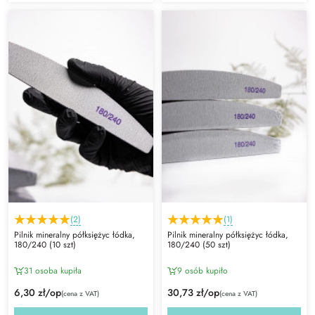
(2)
(1)
Pilnik mineralny półksiężyc łódka,
Pilnik mineralny półksiężyc łódka,
180/240 (10 szt)
180/240 (50 szt)
31 osoba kupiła
9 osób kupiło
6,30 zł/op
30,73 zł/op
(cena z VAT)
(cena z VAT)