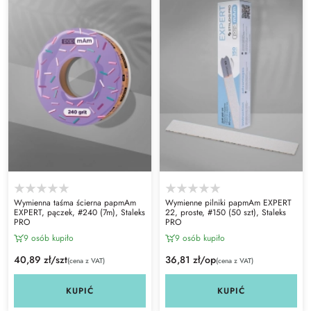
Wymienna taśma ścierna papmAm
Wymienne pilniki papmAm EXPERT
EXPERT, pączek, #240 (7m), Staleks
22, proste, #150 (50 szt), Staleks
PRO
PRO
9 osób kupiło
9 osób kupiło
40,89 zł/szt
36,81 zł/op
(cena z VAT)
(cena z VAT)
KUPIĆ
KUPIĆ