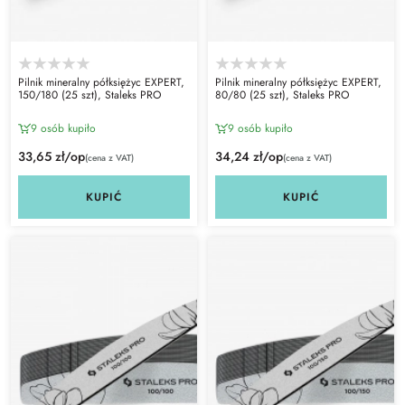
Pilnik mineralny półksiężyc EXPERT,
Pilnik mineralny półksiężyc EXPERT,
150/180 (25 szt), Staleks PRO
80/80 (25 szt), Staleks PRO
9 osób kupiło
9 osób kupiło
33,65 zł/op
34,24 zł/op
(cena z VAT)
(cena z VAT)
KUPIĆ
KUPIĆ