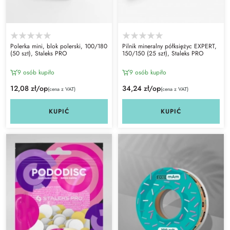
Polerka mini, blok polerski, 100/180
Pilnik mineralny półksiężyc EXPERT,
(50 szt), Staleks PRO
150/150 (25 szt), Staleks PRO
9 osób kupiło
9 osób kupiło
12,08 zł/op
34,24 zł/op
(cena z VAT)
(cena z VAT)
KUPIĆ
KUPIĆ