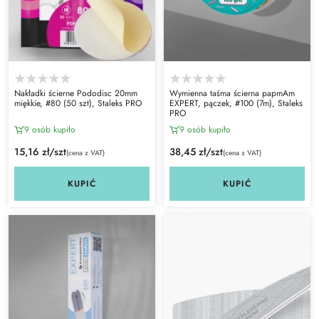
Nakładki ścierne Pododisc 20mm
Wymienna taśma ścierna papmAm
miękkie, #80 (50 szt), Staleks PRO
EXPERT, pączek, #100 (7m), Staleks
PRO
9 osób kupiło
9 osób kupiło
15,16 zł/szt
38,45 zł/szt
(cena z VAT)
(cena z VAT)
KUPIĆ
KUPIĆ