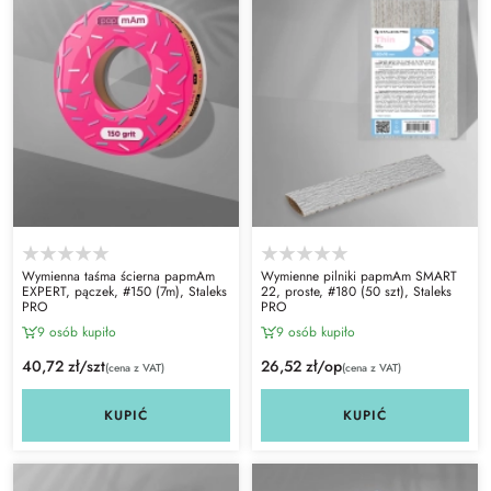
Wymienna taśma ścierna papmAm
Wymienne pilniki papmAm SMART
EXPERT, pączek, #150 (7m), Staleks
22, proste, #180 (50 szt), Staleks
PRO
PRO
9 osób kupiło
9 osób kupiło
40,72 zł/szt
26,52 zł/op
(cena z VAT)
(cena z VAT)
KUPIĆ
KUPIĆ