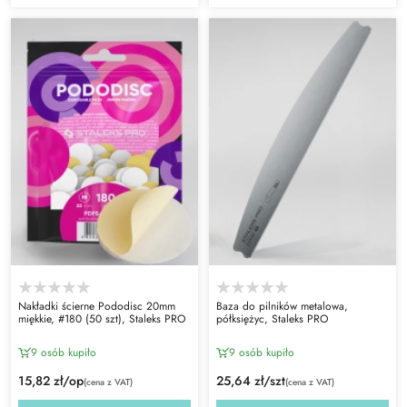
Nakładki ścierne Pododisc 20mm
Baza do pilników metalowa,
miękkie, #180 (50 szt), Staleks PRO
półksiężyc, Staleks PRO
9 osób kupiło
9 osób kupiło
15,82 zł/op
25,64 zł/szt
(cena z VAT)
(cena z VAT)