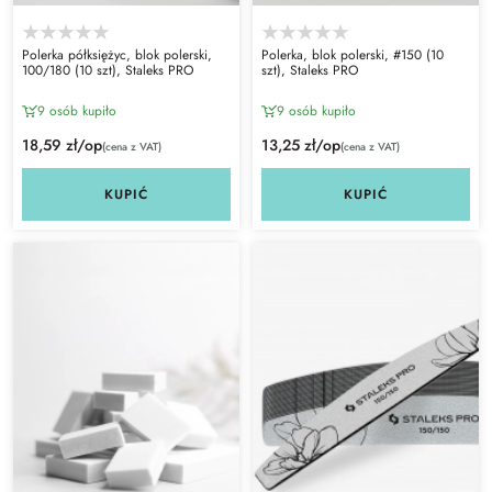
Polerka półksiężyc, blok polerski,
Polerka, blok polerski, #150 (10
100/180 (10 szt), Staleks PRO
szt), Staleks PRO
9 osób kupiło
9 osób kupiło
18,59 zł/op
13,25 zł/op
(cena z VAT)
(cena z VAT)
KUPIĆ
KUPIĆ