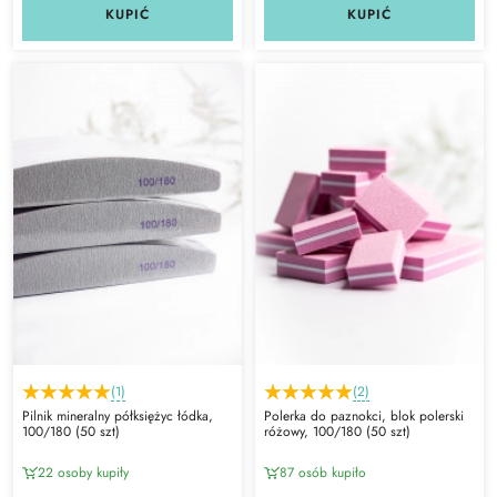
KUPIĆ
KUPIĆ
(1)
(2)
Pilnik mineralny półksiężyc łódka,
Polerka do paznokci, blok polerski
100/180 (50 szt)
różowy, 100/180 (50 szt)
22 osoby kupiły
87 osób kupiło