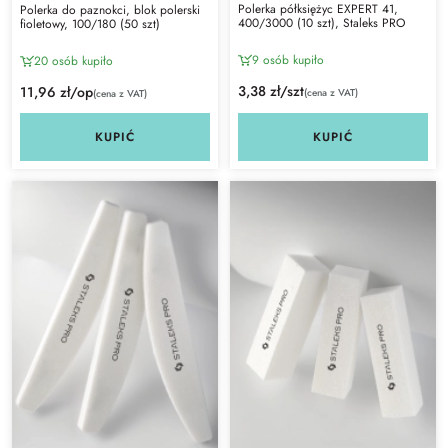
Polerka półksiężyc EXPERT 41,
Polerka do paznokci, blok polerski
400/3000 (10 szt), Staleks PRO
fioletowy, 100/180 (50 szt)
9 osób kupiło
20 osób kupiło
3,38 zł/szt
11,96 zł/op
(cena z VAT)
(cena z VAT)
KUPIĆ
KUPIĆ