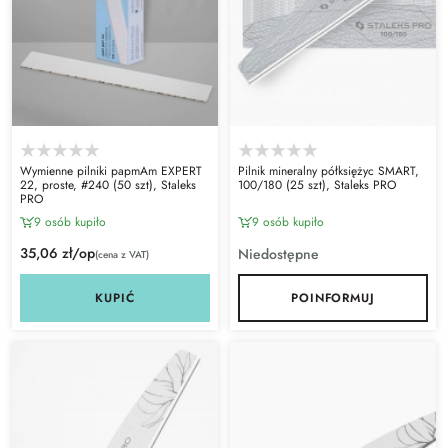
Wymienne pilniki papmAm EXPERT
Pilnik mineralny półksiężyc SMART,
22, proste, #240 (50 szt), Staleks
100/180 (25 szt), Staleks PRO
PRO
9 osób kupiło
9 osób kupiło
35,06 zł/op
Niedostępne
(cena z VAT)
KUPIĆ
POINFORMUJ