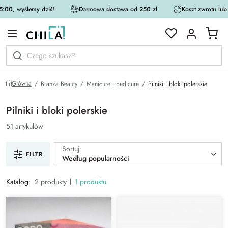
:00, wyślemy dziś!
Darmowa dostawa od 250 zł
Koszt zwrotu lub
rystycznej
Główna
Branża Beauty
Manicure i pedicure
Pilniki i bloki polerskie
Pilniki i bloki polerskie
51 artykułów
Sortuj:
FILTR
Według popularności
Katalog:
2 produkty
1 produktu