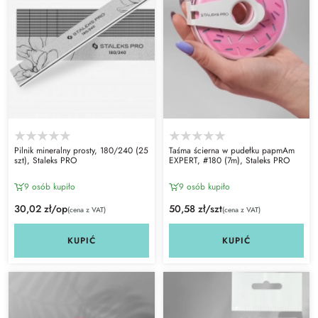
Pilnik mineralny prosty, 180/240 (25
Taśma ścierna w pudełku papmAm
szt), Staleks PRO
EXPERT, #180 (7m), Staleks PRO
9 osób kupiło
9 osób kupiło
30,02 zł/op
50,58 zł/szt
(cena z VAT)
(cena z VAT)
KUPIĆ
KUPIĆ