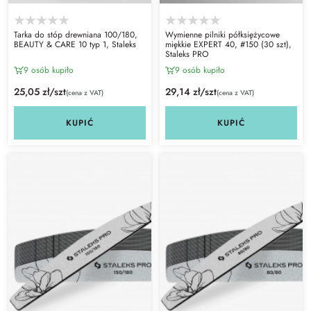
Tarka do stóp drewniana 100/180,
Wymienne pilniki półksiężycowe
BEAUTY & CARE 10 typ 1, Staleks
miękkie EXPERT 40, #150 (30 szt),
Staleks PRO
9 osób kupiło
9 osób kupiło
25,05 zł/szt
29,14 zł/szt
(cena z VAT)
(cena z VAT)
KUPIĆ
KUPIĆ