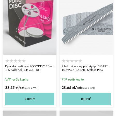
Dysk do pedicure PODODISC 20mm
Pilnik mineralny półksiężyc SMART,
+ 5 nakładek, Staleks PRO
180/240 (25 szt), Staleks PRO
11 osób kupiło
9 osób kupiło
33,55 zł/szt
28,65 zł/szt
(cena z VAT)
(cena z VAT)
KUPIĆ
KUPIĆ