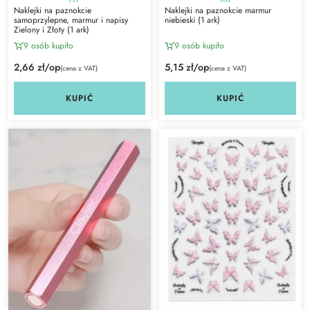
Naklejki na paznokcie
Naklejki na paznokcie marmur
samoprzylepne, marmur i napisy
niebieski (1 ark)
Zielony i Złoty (1 ark)
9 osób kupiło
9 osób kupiło
2,66 zł/op
5,15 zł/op
(cena z VAT)
(cena z VAT)
KUPIĆ
KUPIĆ