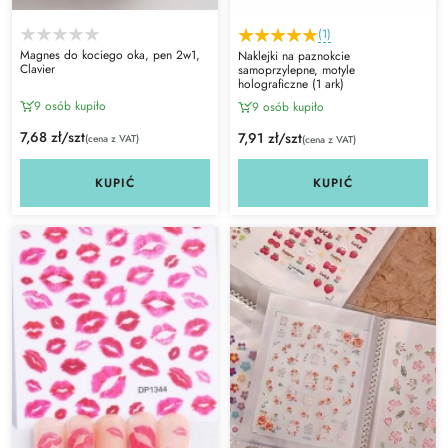
(1)
Magnes do kociego oka, pen 2w1,
Naklejki na paznokcie
Clavier
samoprzylepne, motyle
holograficzne (1 ark)
9 osób kupiło
9 osób kupiło
7,68 zł/szt
7,91 zł/szt
(cena z VAT)
(cena z VAT)
KUPIĆ
KUPIĆ