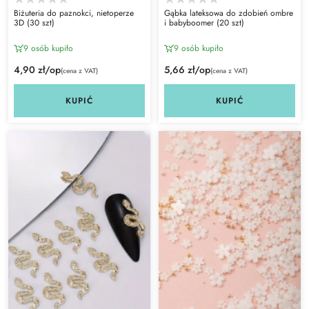
Biżuteria do paznokci, nietoperze
Gąbka lateksowa do zdobień ombre
3D (30 szt)
i babyboomer (20 szt)
9 osób kupiło
9 osób kupiło
4,90 zł/op
5,66 zł/op
(cena z VAT)
(cena z VAT)
KUPIĆ
KUPIĆ