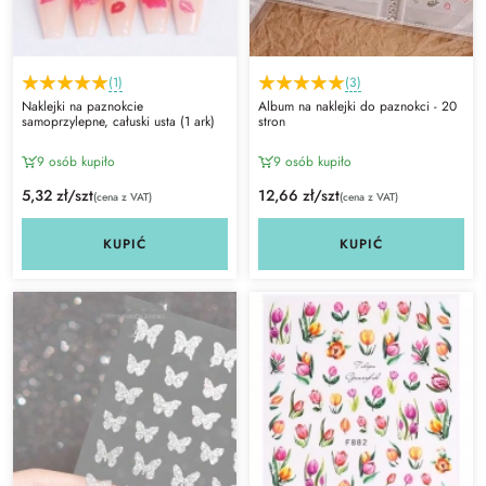
(1)
(3)
Naklejki na paznokcie
Album na naklejki do paznokci - 20
samoprzylepne, całuski usta (1 ark)
stron
9 osób kupiło
9 osób kupiło
5,32 zł/szt
12,66 zł/szt
(cena z VAT)
(cena z VAT)
KUPIĆ
KUPIĆ