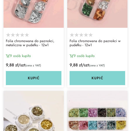
Folia chromowana do paznokci,
Folia chromowana do paznokci w
metaliczna w pudełku - 12w1
pudełku - 12w1
9 osób kupiło
9 osób kupiło
9,88 zł/szt
9,88 zł/szt
(cena z VAT)
(cena z VAT)
KUPIĆ
KUPIĆ