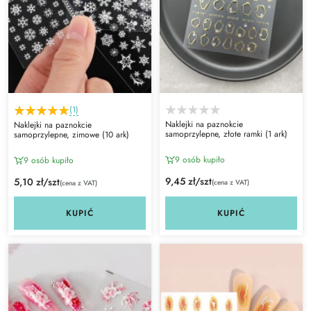
(1)
Naklejki na paznokcie
Naklejki na paznokcie
samoprzylepne, złote ramki (1 ark)
samoprzylepne, zimowe (10 ark)
9 osób kupiło
9 osób kupiło
9,45 zł/szt
5,10 zł/szt
(cena z VAT)
(cena z VAT)
KUPIĆ
KUPIĆ