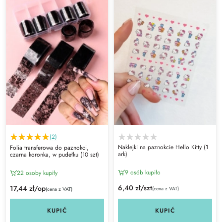
(2)
Naklejki na paznokcie Hello Kitty (1
Folia transferowa do paznokci,
ark)
czarna koronka, w pudełku (10 szt)
9 osób kupiło
22 osoby kupiły
6,40 zł/szt
17,44 zł/op
(cena z VAT)
(cena z VAT)
KUPIĆ
KUPIĆ