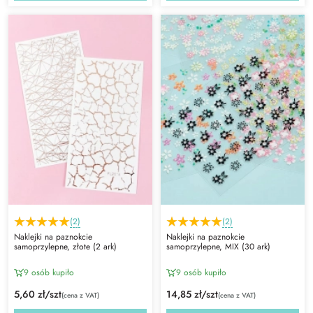
(2)
(2)
Naklejki na paznokcie
Naklejki na paznokcie
samoprzylepne, złote (2 ark)
samoprzylepne, MIX (30 ark)
9 osób kupiło
9 osób kupiło
5,60 zł/szt
14,85 zł/szt
(cena z VAT)
(cena z VAT)