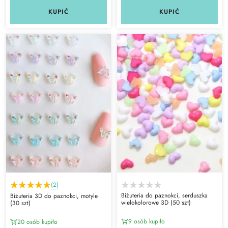
KUPIĆ
KUPIĆ
(2)
Biżuteria do paznokci, serduszka
Biżuteria 3D do paznokci, motyle
wielokolorowe 3D (50 szt)
(30 szt)
9 osób kupiło
20 osób kupiło