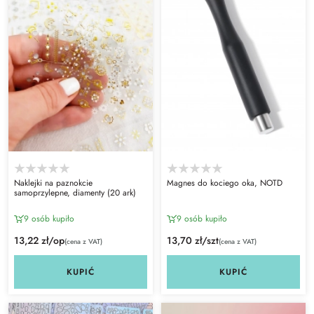
Naklejki na paznokcie
Magnes do kociego oka, NOTD
samoprzylepne, diamenty (20 ark)
9 osób kupiło
9 osób kupiło
13,22 zł/op
13,70 zł/szt
(cena z VAT)
(cena z VAT)
KUPIĆ
KUPIĆ