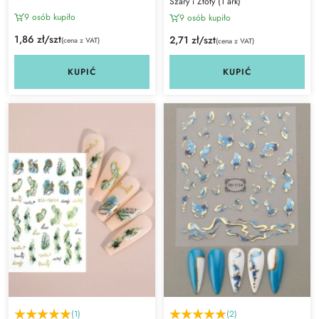
Szary i Złoty (1 ark)
9 osób kupiło
9 osób kupiło
1,86 zł/szt
2,71 zł/szt
(cena z VAT)
(cena z VAT)
KUPIĆ
KUPIĆ
(1)
(2)