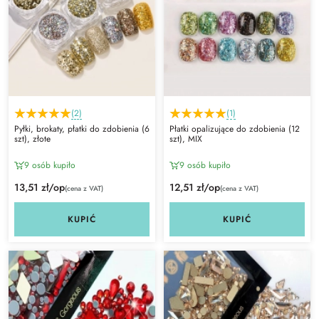
(2)
(1)
Pyłki, brokaty, płatki do zdobienia (6
Płatki opalizujące do zdobienia (12
szt), złote
szt), MIX
9 osób kupiło
9 osób kupiło
13,51 zł/op
12,51 zł/op
(cena z VAT)
(cena z VAT)
KUPIĆ
KUPIĆ