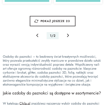
POKAŻ JESZCZE 23
1/2
Ozdoby do paznokci – to bezkresny świat kreatywnych możliwości,
który pozwala przekształcić zwykły manicure w prawdziwe dzieło sztuki
oraz wyrazić swoją indywidualność poprzez detale. Współczesny nail-
art oferuje ogromną różnorodność ozdoby na paznokcie: klasyczne
cyrkonie i brokat, glitter, ozdoba paznokci 3D, folię, naklejki oraz
ekskluzywne akcesoria do ozdoby paznokci, które pozwalają tworzyć
zarówno eleganckie minimalistyczne stylizacje na co dzień, jak i
ekstrawaganckie kompozycje na wyjątkowe i świąteczne okazje.
Jakie ozdoby do paznokci są dostępne w asortymencie?
W katalogu
Chila.pl
znajdziesz najszerszy wybór ozdoby do paznokci