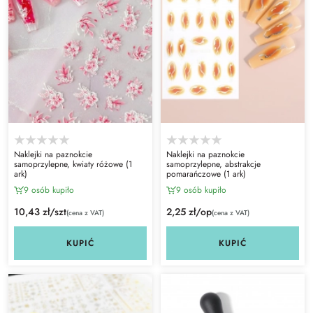
Naklejki na paznokcie
Naklejki na paznokcie
samoprzylepne, kwiaty różowe (1
samoprzylepne, abstrakcje
ark)
pomarańczowe (1 ark)
9 osób kupiło
9 osób kupiło
10,43 zł/szt
2,25 zł/op
(cena z VAT)
(cena z VAT)
KUPIĆ
KUPIĆ