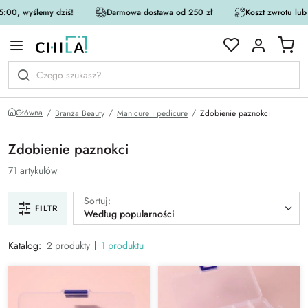
:00, wyślemy dziś!
Darmowa dostawa od 250 zł
Koszt zwrotu lub
rystycznej
Główna
Branża Beauty
Manicure i pedicure
Zdobienie paznokci
Zdobienie paznokci
71 artykułów
Sortuj:
FILTR
Według popularności
Katalog:
2 produkty
1 produktu