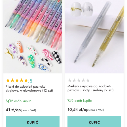
(1)
Markery akrylowe do zdobień
Pisaki do zdobień paznokci
paznokci, złoty i srebrny (2 szt)
akrylowe, wielokolorowe (12 szt)
9 osób kupiło
12 osób kupiło
10,54 zł/op
41 zł/op
(cena z VAT)
(cena z VAT)
KUPIĆ
KUPIĆ