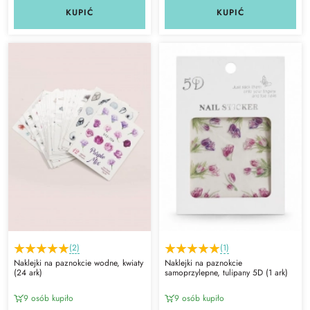
KUPIĆ
KUPIĆ
(2)
(1)
Naklejki na paznokcie wodne, kwiaty
Naklejki na paznokcie
(24 ark)
samoprzylepne, tulipany 5D (1 ark)
9 osób kupiło
9 osób kupiło