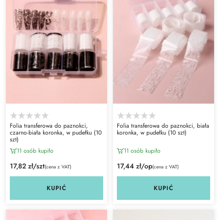
Folia transferowa do paznokci,
Folia transferowa do paznokci, biała
czarno-biała koronka, w pudełku (10
koronka, w pudełku (10 szt)
szt)
11 osób kupiło
11 osób kupiło
17,82 zł/szt
17,44 zł/op
(cena z VAT)
(cena z VAT)
KUPIĆ
KUPIĆ