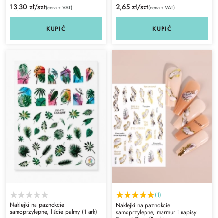
13,30 zł/szt
2,65 zł/szt
(cena z VAT)
(cena z VAT)
KUPIĆ
KUPIĆ
(1)
Naklejki na paznokcie
Naklejki na paznokcie
samoprzylepne, liście palmy (1 ark)
samoprzylepne, marmur i napisy