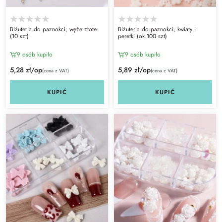
Biżuteria do paznokci, węże złote
Biżuteria do paznokci, kwiaty i
(10 szt)
perełki (ok.100 szt)
9 osób kupiło
9 osób kupiło
5,28 zł/op
5,89 zł/op
(cena z VAT)
(cena z VAT)
KUPIĆ
KUPIĆ