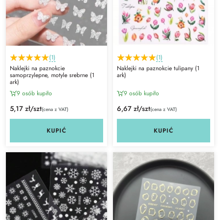
(1)
(1)
Naklejki na paznokcie
Naklejki na paznokcie tulipany (1
samoprzylepne, motyle srebrne (1
ark)
ark)
9 osób kupiło
9 osób kupiło
5,17 zł/szt
6,67 zł/szt
(cena z VAT)
(cena z VAT)
KUPIĆ
KUPIĆ