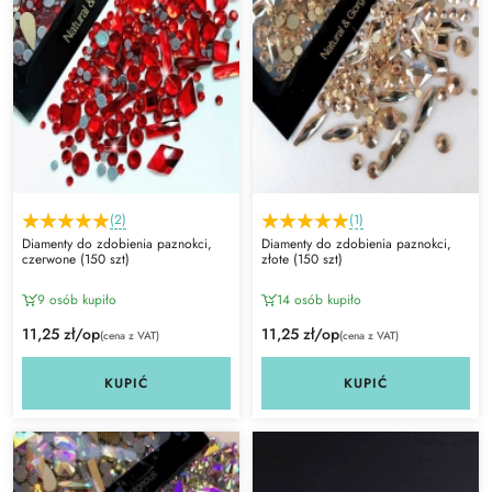
(2)
(1)
Diamenty do zdobienia paznokci,
Diamenty do zdobienia paznokci,
czerwone (150 szt)
złote (150 szt)
9 osób kupiło
14 osób kupiło
11,25 zł/op
11,25 zł/op
(cena z VAT)
(cena z VAT)
KUPIĆ
KUPIĆ