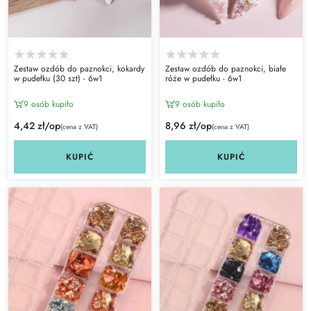
Zestaw ozdób do paznokci, kokardy
Zestaw ozdób do paznokci, białe
w pudełku (30 szt) - 6w1
róże w pudełku - 6w1
9 osób kupiło
9 osób kupiło
4,42 zł/op
8,96 zł/op
(cena z VAT)
(cena z VAT)
KUPIĆ
KUPIĆ