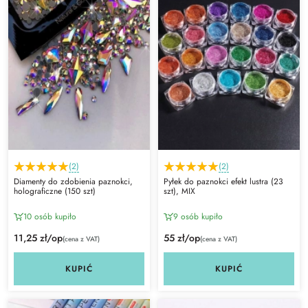
(2)
(2)
Diamenty do zdobienia paznokci,
Pyłek do paznokci efekt lustra (23
holograficzne (150 szt)
szt), MIX
10 osób kupiło
9 osób kupiło
11,25 zł/op
55 zł/op
(cena z VAT)
(cena z VAT)
KUPIĆ
KUPIĆ