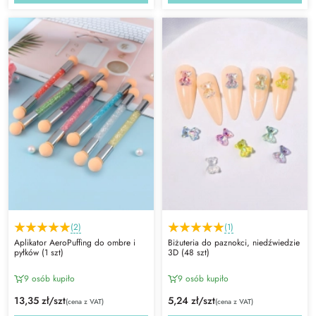
(2)
(1)
Aplikator AeroPuffing do ombre i
Biżuteria do paznokci, niedźwiedzie
pyłków (1 szt)
3D (48 szt)
9 osób kupiło
9 osób kupiło
13,35 zł/szt
5,24 zł/szt
(cena z VAT)
(cena z VAT)