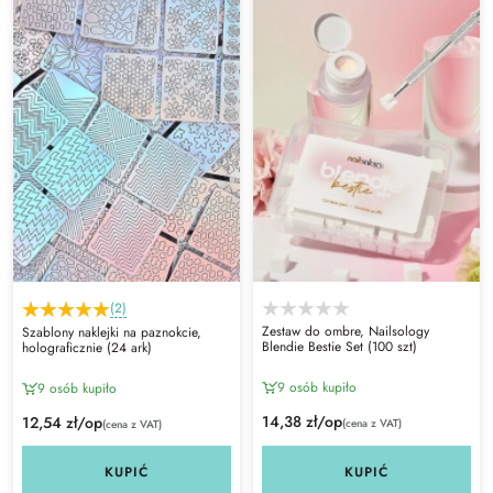
(2)
Zestaw do ombre, Nailsology
Szablony naklejki na paznokcie,
Blendie Bestie Set (100 szt)
holograficznie (24 ark)
9 osób kupiło
9 osób kupiło
14,38 zł/op
12,54 zł/op
(cena z VAT)
(cena z VAT)
KUPIĆ
KUPIĆ