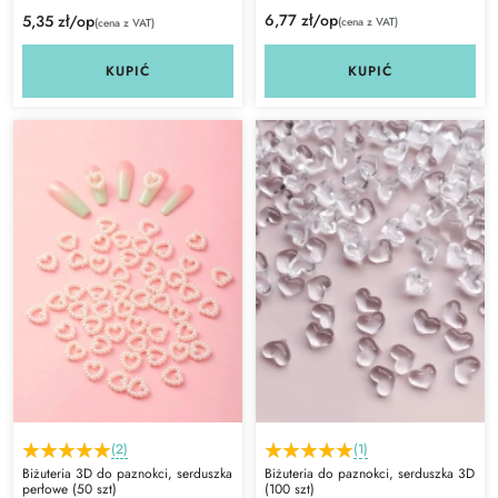
6,77 zł/op
5,35 zł/op
(cena z VAT)
(cena z VAT)
KUPIĆ
KUPIĆ
(2)
(1)
Biżuteria 3D do paznokci, serduszka
Biżuteria do paznokci, serduszka 3D
perłowe (50 szt)
(100 szt)