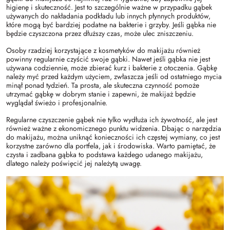
higienę i skuteczność. Jest to szczególnie ważne w przypadku gąbek
używanych do nakładania podkładu lub innych płynnych produktów,
które mogą być bardziej podatne na bakterie i grzyby. Jeśli gąbka nie
będzie czyszczona przez dłuższy czas, może ulec zniszczeniu.
Osoby rzadziej korzystające z kosmetyków do makijażu również
powinny regularnie czyścić swoje gąbki. Nawet jeśli gąbka nie jest
używana codziennie, może zbierać kurz i bakterie z otoczenia. Gąbkę
należy myć przed każdym użyciem, zwłaszcza jeśli od ostatniego mycia
minął ponad tydzień. Ta prosta, ale skuteczna czynność pomoże
utrzymać gąbkę w dobrym stanie i zapewni, że makijaż będzie
wyglądał świeżo i profesjonalnie.
Regularne czyszczenie gąbek nie tylko wydłuża ich żywotność, ale jest
również ważne z ekonomicznego punktu widzenia. Dbając o narzędzia
do makijażu, można uniknąć konieczności ich częstej wymiany, co jest
korzystne zarówno dla portfela, jak i środowiska. Warto pamiętać, że
czysta i zadbana gąbka to podstawa każdego udanego makijażu,
dlatego należy poświęcić jej należytą uwagę.