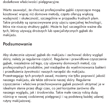
dodatkowe właściwości pielęgnacyjne.
Warto zauważyć, że chociaż profesjonalne gąbki czyszczące mogą
kosztować więcej niż domowe metody, często oferują większą
wydajność i skuteczność, szczególnie w przypadku trudnych plam.
Takie produkty są opracowywane przy użyciu specjalnej technologii,
która nie niszczy struktury gąbki. Może to być szczególnie ważne dla
tych, którzy używają droższych lub specjalistycznych gąbek do
makijażu.
Podsumowanie
Aby skutecznie używać gąbek do makijażu i zachować dobry wygląd
skóry, należy je regularnie czyścić. Regularne i prawidłowe czyszczenie
gąbek, niezależnie od tego, czy używamy domowych metod, czy
profesjonalnych produktów, jest niezbędne do wyeliminowania bakterii
i przedłużenia żywotności naszych narzędzi do makijażu.
Przestrzegając tych prostych zasad, możemy nie tylko poprawić jakość
naszego makijażu, ale także zdrowie naszej skóry. Regularne
czyszczenie i właściwe przechowywanie gąbek pozwoli utrzymać je w
idealnym stanie przez długi czas, co jest korzystne zarówno dla
naszego wyglądu, jak i środowiska. Takie małe rzeczy robią dużą
różnicę w naszej codziennej pielęgnacji i są podstawą każdej udanej
rutyny makijażowej.