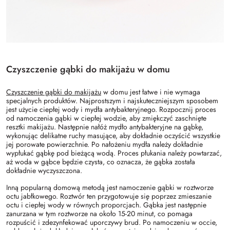
Czyszczenie gąbki do makijażu w domu
Czyszczenie gąbki do makijażu
w domu jest łatwe i nie wymaga
specjalnych produktów. Najprostszym i najskuteczniejszym sposobem
jest użycie ciepłej wody i mydła antybakteryjnego. Rozpocznij proces
od namoczenia gąbki w ciepłej wodzie, aby zmiękczyć zaschnięte
resztki makijażu. Następnie nałóż mydło antybakteryjne na gąbkę,
wykonując delikatne ruchy masujące, aby dokładnie oczyścić wszystkie
jej porowate powierzchnie. Po nałożeniu mydła należy dokładnie
wypłukać gąbkę pod bieżącą wodą. Proces płukania należy powtarzać,
aż woda w gąbce będzie czysta, co oznacza, że gąbka została
dokładnie wyczyszczona.
Inną popularną domową metodą jest namoczenie gąbki w roztworze
octu jabłkowego. Roztwór ten przygotowuje się poprzez zmieszanie
octu i ciepłej wody w równych proporcjach. Gąbka jest następnie
zanurzana w tym roztworze na około 15-20 minut, co pomaga
rozpuścić i zdezynfekować uporczywy brud. Po namoczeniu w occie,