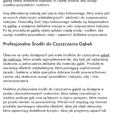
gąbkę należy dokładnie wypłukać w czystej wodzie, aby usunąć
wszelkie pozostałości roztworu.
Inną alternatywną metodą jest użycie oleju kokosowego, który znany jest
ze swoich właściwości antybakteryjnych i zdolności do rozpuszczania
makijażu. Niewielką ilość oleju kokosowego nakłada się bezpośrednio
na gąbkę, a następnie delikatnie masuje w celu rozpuszczenia makijażu.
Po tej procedurze gąbkę należy spłukać ciepłą wodą i mydłem, aby
usunąć wszelkie pozostałości oleju i zapewnić dokładne oczyszczenie.
Profesjonalne Środki do Czyszczenia Gąbek
Obecnie na rynku dostępnych jest wiele środków do czyszczenia
gąbek
do makijażu
, które zostały zaprojektowane tak, aby były jak najbardziej
skuteczne, a jednocześnie delikatne dla materiału gąbki. Produkty te
zawierają składniki antybakteryjne, które pomagają wyeliminować
zarazki i bakterie, a także specjalnie dobrane środki powierzchniowo
czynne, aby skutecznie usunąć pozostałości makijażu, olej i inne
zanieczyszczenia.
Niektóre profesjonalne środki do czyszczenia gąbek są dostępne w
postaci skoncentrowanych roztworów, które należy rozcieńczyć w
wodzie, podczas gdy inne są łatwymi w użyciu sprayami, które można
po prostu nanieść na powierzchnię. Wśród nich znajdują się również
produkty zawierające naturalne składniki, takie jak olejki eteryczne,
które zapewniają dodatkowe korzyści, takie jak przyjemny zapach lub