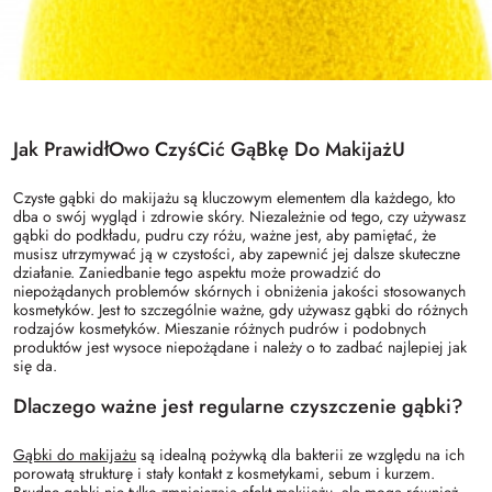
Jak PrawidłOwo CzyśCić GąBkę Do MakijażU
Czyste gąbki do makijażu są kluczowym elementem dla każdego, kto
dba o swój wygląd i zdrowie skóry. Niezależnie od tego, czy używasz
gąbki do podkładu, pudru czy różu, ważne jest, aby pamiętać, że
musisz utrzymywać ją w czystości, aby zapewnić jej dalsze skuteczne
działanie. Zaniedbanie tego aspektu może prowadzić do
niepożądanych problemów skórnych i obniżenia jakości stosowanych
kosmetyków. Jest to szczególnie ważne, gdy używasz gąbki do różnych
rodzajów kosmetyków. Mieszanie różnych pudrów i podobnych
produktów jest wysoce niepożądane i należy o to zadbać najlepiej jak
się da.
Dlaczego ważne jest regularne czyszczenie gąbki?
Gąbki do makijażu
są idealną pożywką dla bakterii ze względu na ich
porowatą strukturę i stały kontakt z kosmetykami, sebum i kurzem.
Brudne gąbki nie tylko zmniejszają efekt makijażu, ale mogą również