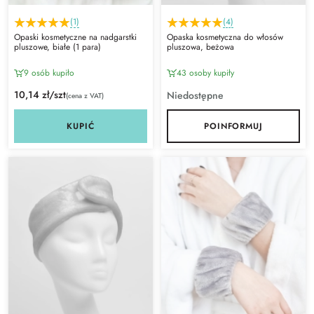
(1)
(4)
Opaski kosmetyczne na nadgarstki
Opaska kosmetyczna do włosów
pluszowe, białe (1 para)
pluszowa, beżowa
9 osób kupiło
43 osoby kupiły
10,14 zł/szt
Niedostępne
(cena z VAT)
KUPIĆ
POINFORMUJ