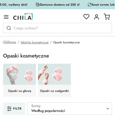
:00, wyślemy dziś!
Darmowa dostawa od 250 zł
Koszt zwrotu lub
rystycznej
Główna
Tekstylia kosmetyczne
Opaski kosmetyczne
Opaski kosmetyczne
Opaski na głowę
Opaski na nadgarstki
Sortuj:
FILTR
Według popularności