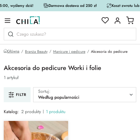
:00, wyślemy dziś!
Darmowa dostawa od 250 zł
Koszt zwrotu lub
rystycznej
Główna
Branża Beauty
Manicure i pedicure
Akcesoria do pedicure
Akcesoria do pedicure Worki i folie
1 artykuł
Sortuj:
FILTR
Według popularności
Katalog:
2 produkty
1 produktu