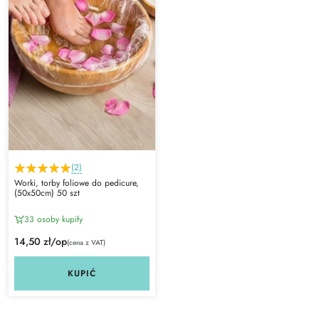
(2)
Worki, torby foliowe do pedicure,
(50x50cm) 50 szt
33 osoby kupiły
14,50 zł/op
(cena z VAT)
KUPIĆ