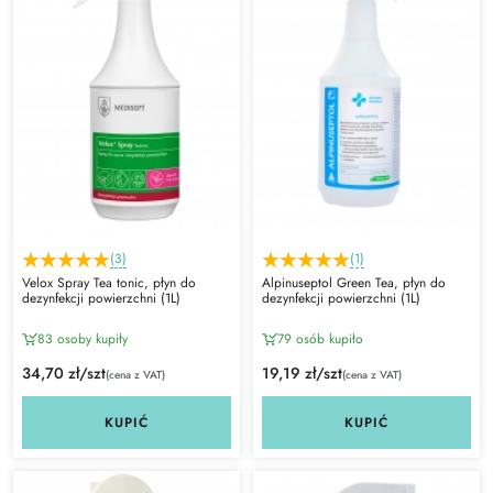
(3)
(1)
Velox Spray Tea tonic, płyn do
Alpinuseptol Green Tea, płyn do
dezynfekcji powierzchni (1L)
dezynfekcji powierzchni (1L)
83 osoby kupiły
79 osób kupiło
34,70 zł/szt
19,19 zł/szt
(cena z VAT)
(cena z VAT)
KUPIĆ
KUPIĆ