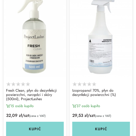
Fresh Clean, płyn do dezynfekcji
Izopropanol 70%, płyn do
powierzchni, narzędzi i skóry
dezynfekcji powierzchni (1L)
(500ml), ProjectLashes
15 osób kupiło
37 osób kupiło
32,09 zł/szt
29,53 zł/szt
(cena z VAT)
(cena z VAT)
KUPIĆ
KUPIĆ