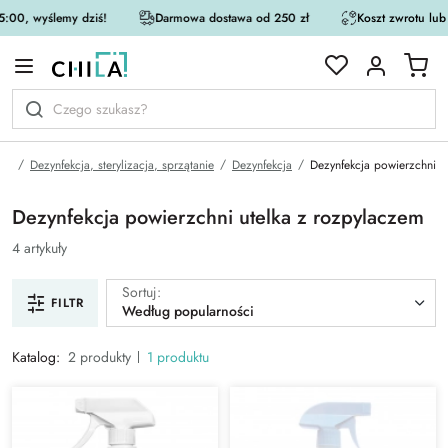
:00, wyślemy dziś!
Darmowa dostawa od 250 zł
Koszt zwrotu lub
rystycznej
na
Dezynfekcja, sterylizacja, sprzątanie
Dezynfekcja
Dezynfekcja powierzchni
Dezynfekcja powierzchni utelka z rozpylaczem
4 artykuły
Sortuj:
FILTR
Według popularności
Katalog:
2 produkty
1 produktu