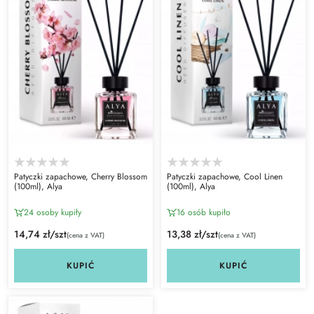
Patyczki zapachowe, Cherry Blossom
Patyczki zapachowe, Cool Linen
(100ml), Alya
(100ml), Alya
24 osoby kupiły
16 osób kupiło
14,74 zł/szt
13,38 zł/szt
(cena z VAT)
(cena z VAT)
KUPIĆ
KUPIĆ