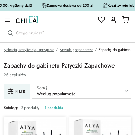
:00, wyślemy dziś!
Darmowa dostawa od 250 zł
Koszt zwrotu lub
rystycznej
Dezynfekcja, sterylizacja, sprzątanie
Artykuły gospodarcze
Zapachy do gabinetu
Zapachy do gabinetu Patyczki Zapachowe
25 artykułów
Sortuj:
FILTR
Według popularności
Katalog:
2 produkty
1 produktu