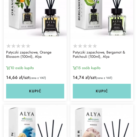
Patyczki zapachowe, Orange
Patyczki zapachowe, Bergamot &
Blossom (100ml), Alya
Patchouli (100ml), Alya
10 osób kupiło
15 osób kupiło
14,66 zł/szt
14,74 zł/szt
(cena z VAT)
(cena z VAT)
KUPIĆ
KUPIĆ