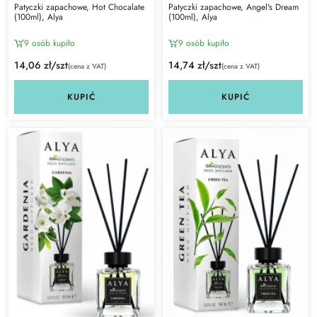
Patyczki zapachowe, Hot Chocalate
Patyczki zapachowe, Angel's Dream
(100ml), Alya
(100ml), Alya
9 osób kupiło
9 osób kupiło
14,06 zł/szt
14,74 zł/szt
(cena z VAT)
(cena z VAT)
KUPIĆ
KUPIĆ