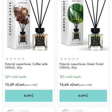
Patyczki zapachowe, Coffee Latte
Patyczki zapachowe, Green Forest
(100ml), Alya
(100ml), Alya
9 osób kupiło
9 osób kupiło
13,49 zł/szt
14,66 zł/szt
(cena z VAT)
(cena z VAT)
KUPIĆ
KUPIĆ