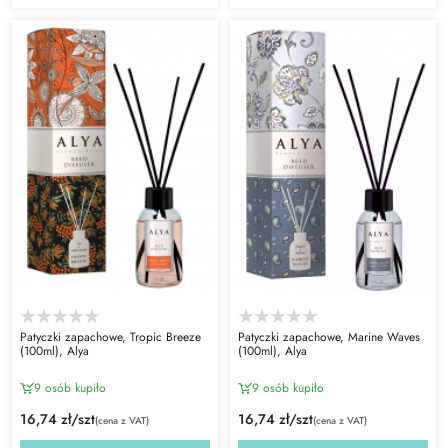
Patyczki zapachowe, Tropic Breeze
Patyczki zapachowe, Marine Waves
(100ml), Alya
(100ml), Alya
9 osób kupiło
9 osób kupiło
16,74 zł/szt
16,74 zł/szt
(cena z VAT)
(cena z VAT)