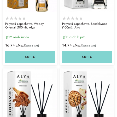
Patyczki zapachowe, Woody
Patyczki zapachowe, Sandalwood
Oriental (100ml), Alya
(100ml), Alya
12 osób kupiło
11 osób kupiło
16,74 zł/szt
14,74 zł/szt
(cena z VAT)
(cena z VAT)
KUPIĆ
KUPIĆ