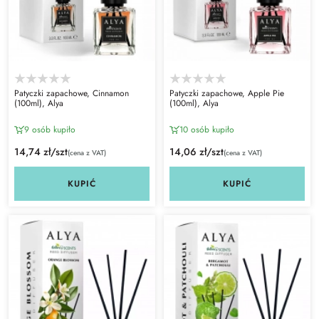
Patyczki zapachowe, Cinnamon
Patyczki zapachowe, Apple Pie
(100ml), Alya
(100ml), Alya
9 osób kupiło
10 osób kupiło
14,74 zł/szt
14,06 zł/szt
(cena z VAT)
(cena z VAT)
KUPIĆ
KUPIĆ