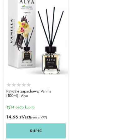
Patyczki zapachowe, Vanilla
(100ml), Alya
14 osób kupiło
14,66 zł/szt
(cena z VAT)
KUPIĆ