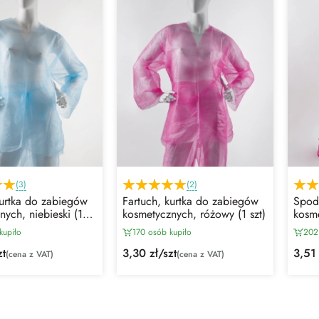
(3)
(2)
kurtka do zabiegów
Fartuch, kurtka do zabiegów
Spod
nych, niebieski (1
kosmetycznych, różowy (1 szt)
kosme
kupiło
170 osób kupiło
202
zt
3,30 zł/szt
3,51 
(cena z VAT)
(cena z VAT)