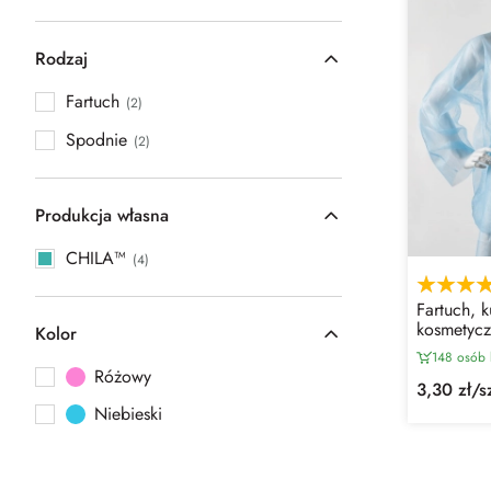
Rodzaj
Fartuch
(2)
Spodnie
(2)
Produkcja własna
CHILA™
(4)
Fartuch, 
kosmetycz
Kolor
szt)
148 osób 
szcz
Różowy
3,30 zł/s
Niebieski