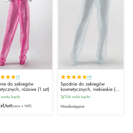
(1)
(4)
nie do zabiegów
Spodnie do zabiegów
tycznych, różowe (1 szt)
kosmetycznych, niebieskie (1
szt)
 osoby kupiły
236 osób kupiło
zł/szt
(cena z VAT)
Niedostępne