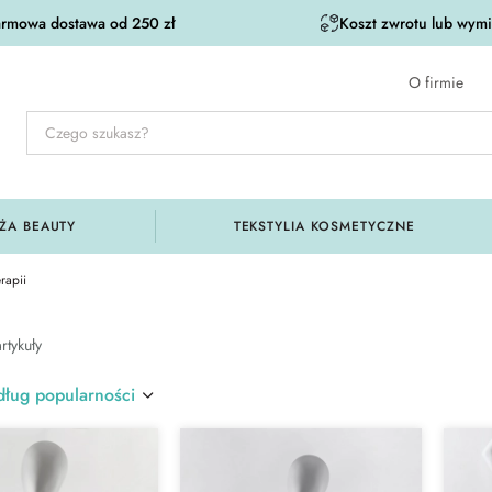
rmowa dostawa od 250 zł
Koszt zwrotu lub wymia
O firmie
ŻA BEAUTY
TEKSTYLIA KOSMETYCZNE
rapii
rtykuły
ług popularności