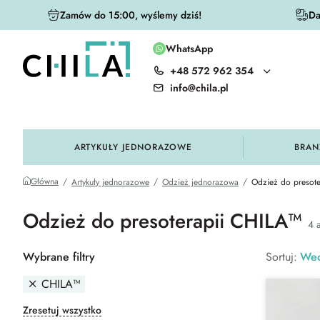
Zamów do 15:00, wyślemy dziś!
Da
WhatsApp
+48 572 962 354
olorystycznej
info@chila.pl
ARTYKUŁY JEDNORAZOWE
BRAN
Główna
Artykuły jednorazowe
Odzież jednorazowa
Odzież do presote
Odzież do presoterapii CHILA™
4 a
Wybrane filtry
Sortuj:
Wed
CHILA™
Zresetuj wszystko