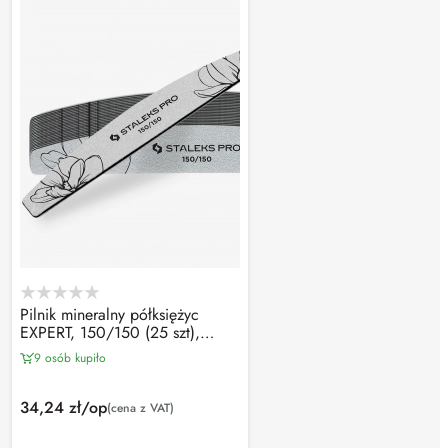
Pilnik mineralny półksiężyc
EXPERT, 150/150 (25 szt),
Staleks PRO
9 osób kupiło
34,24 zł/op
(cena z VAT)