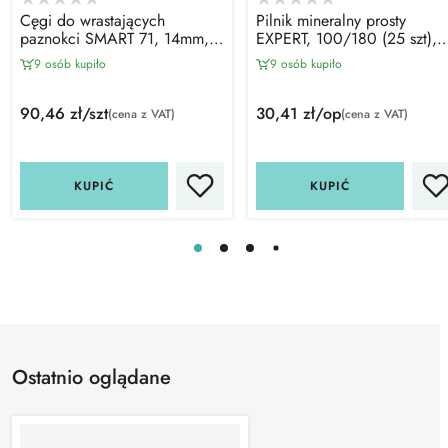
Cęgi do wrastających
Pilnik mineralny prosty
paznokci SMART 71, 14mm,
EXPERT, 100/180 (25 szt),
Staleks PRO
Staleks PRO
9 osób kupiło
9 osób kupiło
90,46 zł/szt
30,41 zł/op
(cena z VAT)
(cena z VAT)
KUPIĆ
KUPIĆ
Ostatnio oglądane