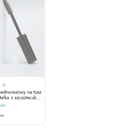
jednorazowy na tusz
telka z szczoteczką
piło
ne