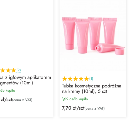
(2)
ka z igłowym aplikatorem
(1)
igmentów (10ml)
Tubka kosmetyczna podróżna
sób kupiło
na kremy (10ml), 5 szt
zł/szt
9 osób kupiło
(cena z VAT)
7,70 zł/szt
(cena z VAT)