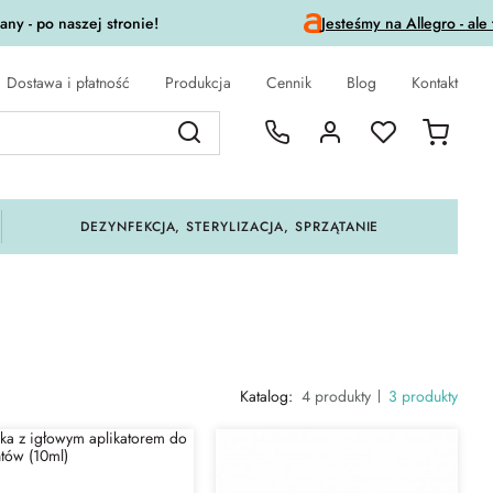
ny - po naszej stronie!
Jesteśmy na Allegro - ale
Dostawa i płatność
Produkcja
Cennik
Blog
Kontakt
DEZYNFEKCJA, STERYLIZACJA, SPRZĄTANIE
Katalog:
4 produkty
3 produkty