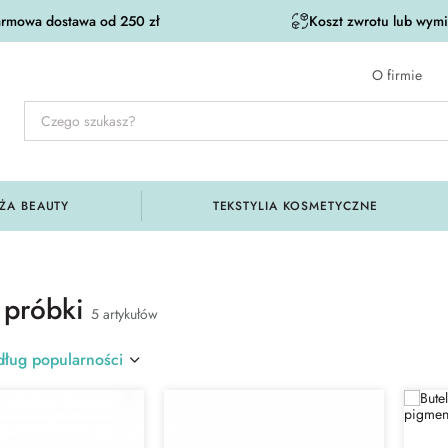
rmowa dostawa od 250 zł
Koszt zwrotu lub wymia
O firmie
ŻA BEAUTY
TEKSTYLIA KOSMETYCZNE
 próbki
5 artykułów
ług popularności