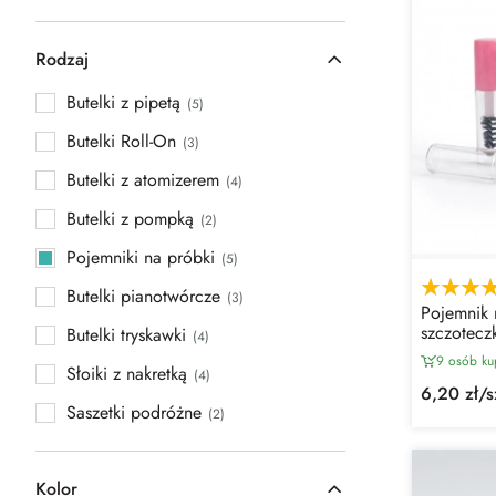
Rodzaj
Butelki z pipetą
(5)
Butelki Roll-On
(3)
Butelki z atomizerem
(4)
Butelki z pompką
(2)
Pojemniki na próbki
(5)
Butelki pianotwórcze
(3)
Pojemnik n
szczoteczk
Butelki tryskawki
(4)
9 osób ku
szcz
Słoiki z nakretką
(4)
6,20 zł/s
Saszetki podróżne
(2)
Kolor