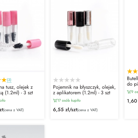
Butel
(3)
do p
a tusz, olejek z
Pojemnik na błyszczyk, olejek,
9 o
ą (1.2ml) - 3 szt
z aplikatorem (1.2ml) - 3 szt
1,60 
piło
17 osób kupiło
zt
6,55 zł/szt
(cena z VAT)
(cena z VAT)