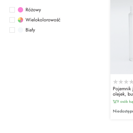
Różowy
Wielokolorowość
Biały
Pojemnik 
olejek, bu
(10ml)
9 osób ku
Niedostęp