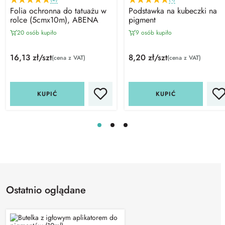
Folia ochronna do tatuażu w
Podstawka na kubeczki na
rolce (5cmx10m), ABENA
pigment
20 osób kupiło
9 osób kupiło
16,13 zł/szt
8,20 zł/szt
(cena z VAT)
(cena z VAT)
KUPIĆ
KUPIĆ
Ostatnio oglądane