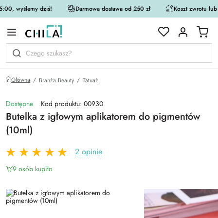
:00, wyślemy dziś!
Darmowa dostawa od 250 zł
Koszt zwrotu lub
rystycznej
Główna
Branża Beauty
Tatuaż
Dostępne
Kod produktu: 00930
Butelka z igłowym aplikatorem do pigmentów
(10ml)
2 opinie
9 osób kupiło