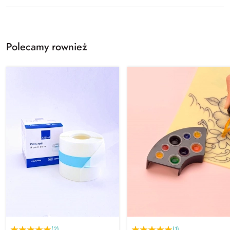
Polecamy rownież
(2)
(1)