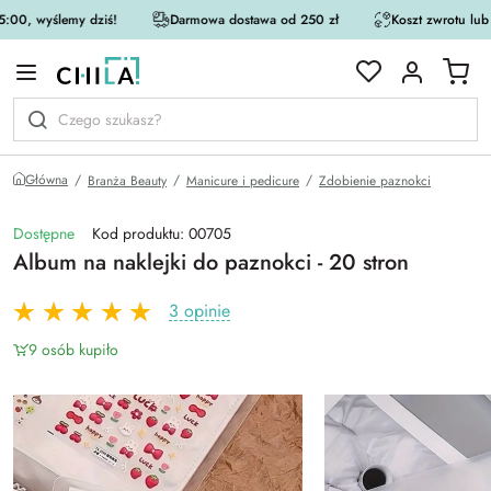
:00, wyślemy dziś!
Darmowa dostawa od 250 zł
Koszt zwrotu lub
rystycznej
Główna
Branża Beauty
Manicure i pedicure
Zdobienie paznokci
Dostępne
Kod produktu: 00705
Album na naklejki do paznokci - 20 stron
3 opinie
9 osób kupiło