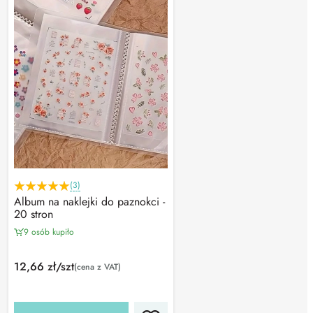
(3)
Album na naklejki do paznokci -
20 stron
9 osób kupiło
12,66 zł/szt
(cena z VAT)