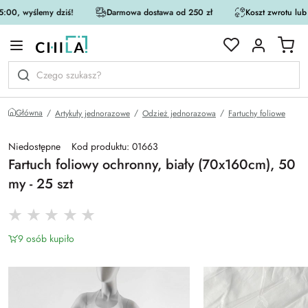
:00, wyślemy dziś!
Darmowa dostawa od 250 zł
Koszt zwrotu lub
rystycznej
Główna
Artykuły jednorazowe
Odzież jednorazowa
Fartuchy foliowe
Niedostępne
Kod produktu: 01663
Fartuch foliowy ochronny, biały (70x160cm), 50
my - 25 szt
9 osób kupiło