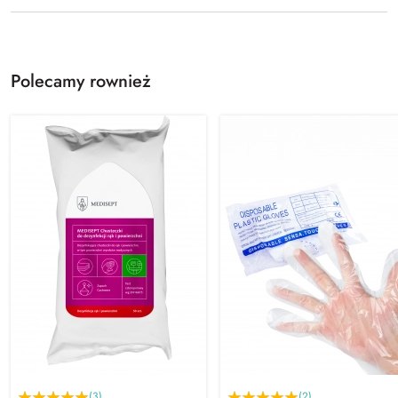
Polecamy rownież
(3)
(2)