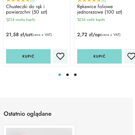
Chusteczki do rąk i
Rękawice foliowe
powierzchni (50 szt)
jednorazowe (100 szt)
24 osoby kupiły
36 osób kupiło
21,58 zł/szt
2,72 zł/op
(cena z VAT)
(cena z VAT)
KUPIĆ
KUPIĆ
Ostatnio oglądane