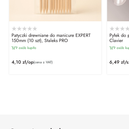
Patyczki drewniane do manicure EXPERT
Pyłek do p
150mm (10 szt), Staleks PRO
Clavier
9 osób kupiło
9 osób ku
4,10 zł/op
6,49 zł/s
(cena z VAT)