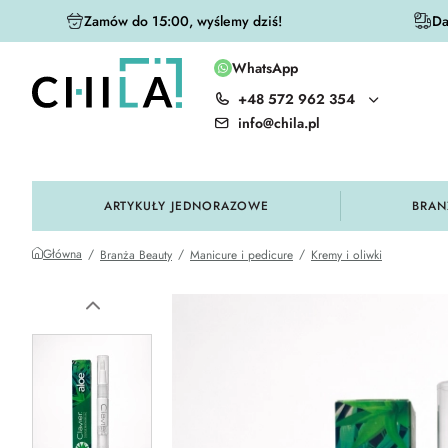
Zamów do 15:00, wyślemy dziś!
Da
WhatsApp
+48 572 962 354
olorystycznej
info@chila.pl
ARTYKUŁY JEDNORAZOWE
BRAN
Główna
Branża Beauty
Manicure i pedicure
Kremy i oliwki