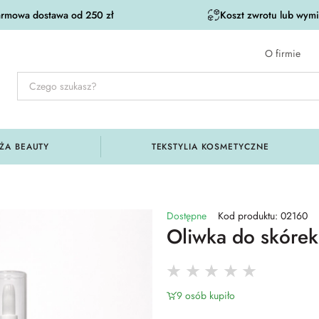
rmowa dostawa od 250 zł
Koszt zwrotu lub wymia
O firmie
ŻA BEAUTY
TEKSTYLIA KOSMETYCZNE
Dostępne
Kod produktu: 02160
Oliwka do skórek
9 osób kupiło