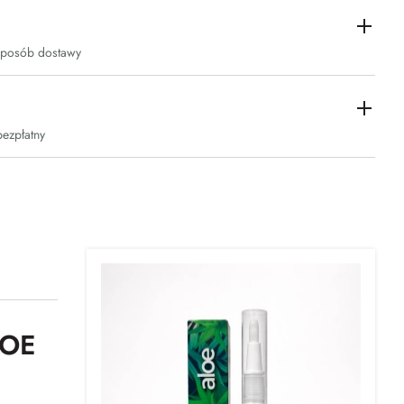
sposób dostawy
bezpłatny
LOE