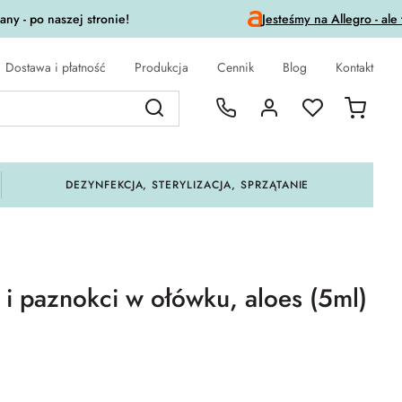
ny - po naszej stronie!
Jesteśmy na Allegro - ale
Dostawa i płatność
Produkcja
Cennik
Blog
Kontakt
DEZYNFEKCJA, STERYLIZACJA, SPRZĄTANIE
 i paznokci w ołówku, aloes (5ml)