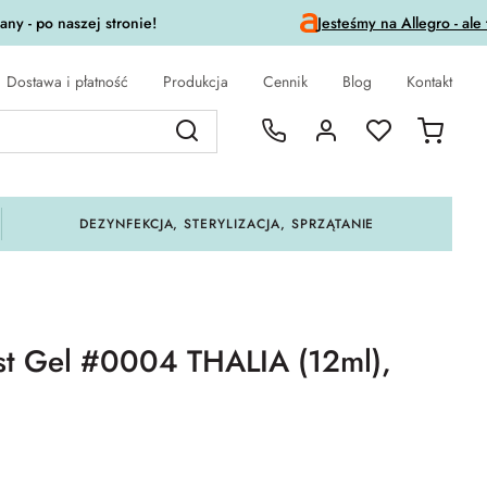
ny - po naszej stronie!
Jesteśmy na Allegro - ale
Dostawa i płatność
Produkcja
Cennik
Blog
Kontakt
DEZYNFEKCJA, STERYLIZACJA, SPRZĄTANIE
ast Gel #0004 THALIA (12ml),