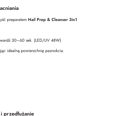
acniania
zyść preparatem
Nail Prep & Cleanser 3in1
utwardź 30–60 sek. (LED/UV 48W)
jąc idealną powierzchnię paznokcia.
 i przedłużanie