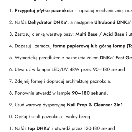
Przygotuj płytkę paznokcia
– opracuj mechanicznie, oc
Nałóż
Dehydrator DNKa’
, a następnie
Ultrabond DNKa’
Zastosuj cienką warstwę bazy:
Multi Base / Acid Base
i 
Dopasuj i zamocuj
formę papierową lub górną formę (T
Wymodeluj przedłużenie paznokcia żelem
DNKa’ Fast Ge
Utwardź w lampie LED/UV 48W przez 90–180 sekund
Zdejmij formę i dopracuj architekturę paznokcia.
Ponownie utwardź w lampie
90–180 sekund
.
Usuń warstwę dyspersyjną
Nail Prep & Cleanser 3in1
Opiłuj kształt paznokcia i wolny brzeg
Nałóż
top DNKa’
i utwardź przez 120-180 sekund