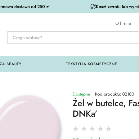
rmowa dostawa od 250 zł
Koszt zwrotu lub wymia
O firmie
ŻA BEAUTY
TEKSTYLIA KOSMETYCZNE
Dostępne
Kod produktu: 02180
Żel w butelce, F
DNKa’