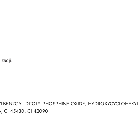
izacji.
YLBENZOYL DITOLYLPHOSPHINE OXIDE, HYDROXYCYCLOHEXY
6, CI 45430, CI 42090