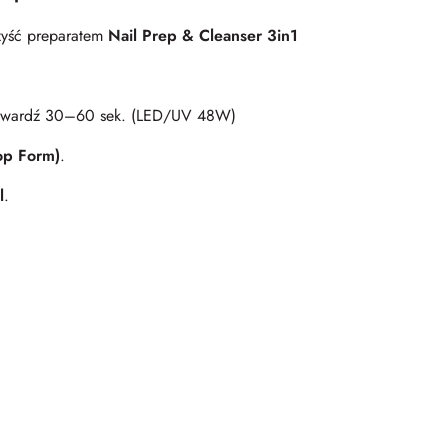
zyść preparatem
Nail Prep & Cleanser 3in1
utwardź 30–60 sek. (LED/UV 48W)
op Form)
.
l
.