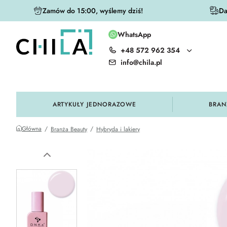
Zamów do 15:00, wyślemy dziś!
Da
WhatsApp
+48 572 962 354
olorystycznej
info@chila.pl
ARTYKUŁY JEDNORAZOWE
BRAN
Główna
Branża Beauty
Hybryda i lakiery