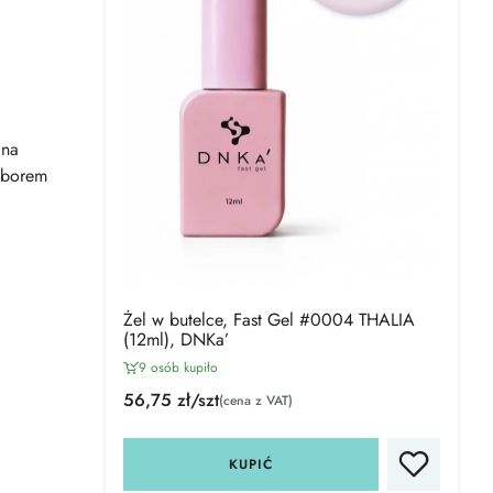
 na
yborem
Żel w butelce, Fast Gel #0004 THALIA
(12ml), DNKa’
9 osób kupiło
56,75 zł/szt
(cena z VAT)
KUPIĆ