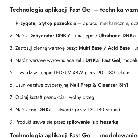
Technologia aplikacji Fast Gel – technika wzm
Przygotuj płytkę paznokcia
– opracuj mechanicznie, oc
Nałóż
Dehydrator DNKa’
, a następnie
Ultrabond DNKa’
Zastosuj cienką warstwę bazy:
Multi Base / Acid Base
i 
Nałóż warstwę wyrównującą żelu
DNKa’ Fast Gel
, modelu
Utwardź w lampie LED/UV 48W przez 90–180 sekund
Usuń warstwę dyspersyjną
Nail Prep & Cleanser 3in1
Opiłuj kształt paznokcia i wolny brzeg
Nałóż
top DNKa’
i utwardź przez 120-180 sekund
Produkt usuwa się przez
spiłowanie lub frezarką
Technologia aplikacji Fast Gel – modelowanie