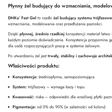
Płynny żel budujący do wzmacniania, modelow
DNKa’ Fast Gel
to rzadki
żel budujący systemu trójfazow
wzmacniania, modelowania oraz przedłużania paznokci.
Dzięki
płynnej, średnio rzadkiej
konsystencji materiał łatwo
każdym poziomie doświadczenia. Konsystencja przypomina gę
dla osób rozpoczynających pracę w systemie żelowym.
Po utwardzeniu żel jest
trwały, stabilny i zachowuje archit
Właściwości produktu:
Konsystencja:
średniopłynna, samopoziomująca
System:
trójfazowy – wymaga bazy i topu
Kwasowość:
niska – odpowiedni dla wrażliwej płytki pazn
Pigmentacja:
od 0% do 90% (w zależności od koloru)