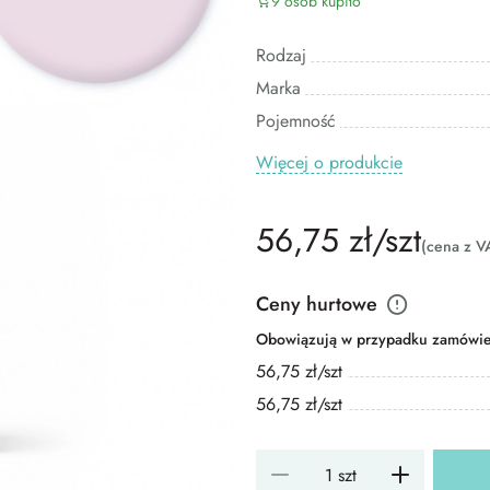
9 osób kupiło
Rodzaj
Marka
Pojemność
Więcej o produkcie
56,75 zł/szt
(cena z V
Ceny hurtowe
Obowiązują w przypadku zamówień
56,75 zł/szt
56,75 zł/szt