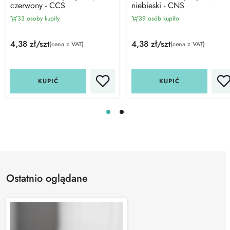
czerwony - CCS
niebieski - CNS
33 osoby kupiły
39 osób kupiło
4,38 zł/szt
4,38 zł/szt
(cena z VAT)
(cena z VAT)
KUPIĆ
KUPIĆ
Ostatnio oglądane