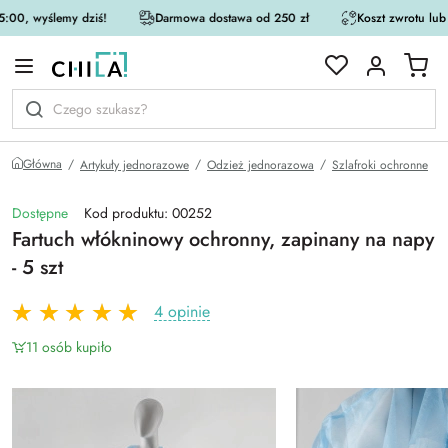
:00, wyślemy dziś!
Darmowa dostawa od 250 zł
Koszt zwrotu lub
rystycznej
Główna
Artykuły jednorazowe
Odzież jednorazowa
Szlafroki ochronne
Dostępne
Kod produktu: 00252
Fartuch włókninowy ochronny, zapinany na napy
- 5 szt
4 opinie
11 osób kupiło