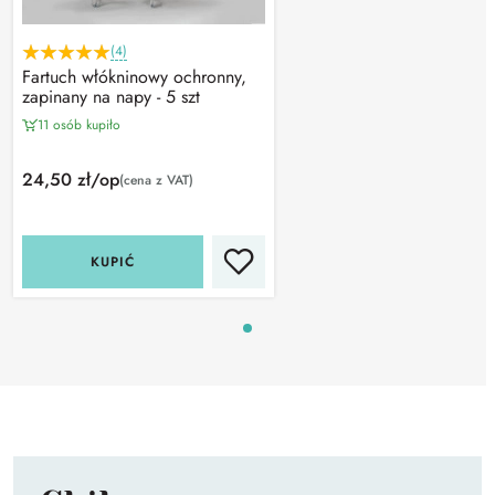
(4)
Fartuch włókninowy ochronny,
zapinany na napy - 5 szt
11 osób kupiło
24,50 zł/op
(cena z VAT)
KUPIĆ