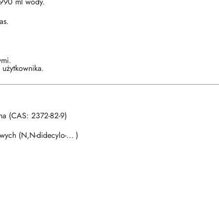
 990 ml wody.
as.
ymi.
 użytkownika.
na (CAS: 2372-82-9)
wych (N,N-didecylo-… )