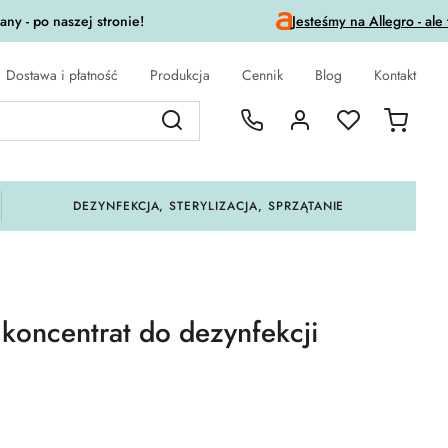
ny - po naszej stronie!
Jesteśmy na Allegro - ale
Dostawa i płatność
Produkcja
Cennik
Blog
Kontakt
DEZYNFEKCJA, STERYLIZACJA, SPRZĄTANIE
 koncentrat do dezynfekcji