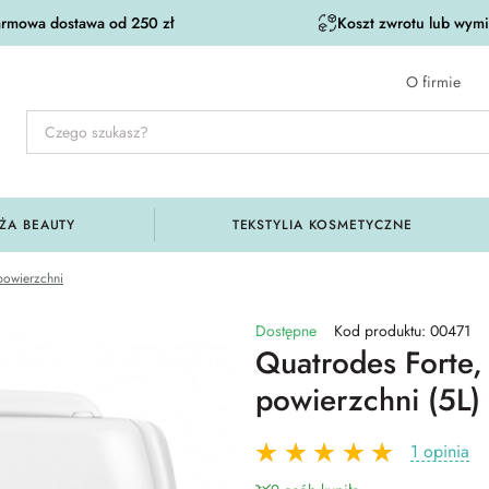
rmowa dostawa od 250 zł
Koszt zwrotu lub wymia
O firmie
ŻA BEAUTY
TEKSTYLIA KOSMETYCZNE
powierzchni
Dostępne
Kod produktu: 00471
Quatrodes Forte,
powierzchni (5L)
1 opinia