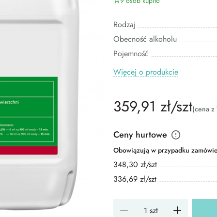
9 osób kupiło
Rodzaj
Obecność alkoholu
Pojemność
Więcej o produkcie
359,91 zł/szt
(cena z
Ceny hurtowe
Obowiązują w przypadku zamówień
348,30 zł/szt
336,69 zł/szt