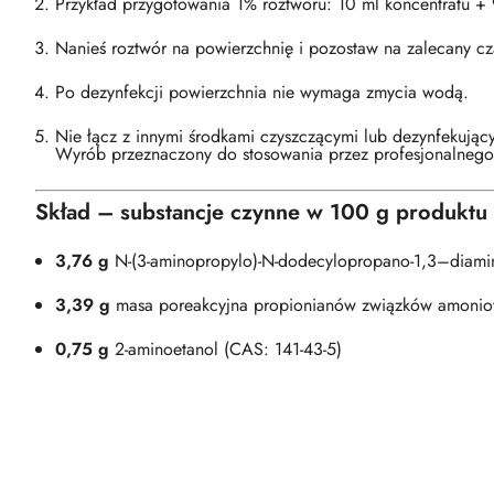
Przykład przygotowania 1% roztworu: 10 ml koncentratu +
Nanieś roztwór na powierzchnię i pozostaw na zalecany cz
Po dezynfekcji powierzchnia nie wymaga zmycia wodą.
Nie łącz z innymi środkami czyszczącymi lub dezynfekując
Wyrób przeznaczony do stosowania przez profesjonalnego
Skład – substancje czynne w 100 g produktu
3,76 g
N-(3-aminopropylo)-N-dodecylopropano-1,3–diami
3,39 g
masa poreakcyjna propionianów związków amonio
0,75 g
2-aminoetanol (CAS: 141-43-5)