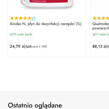
(2)
Alodes N, płyn do dezynfekcji narzędzi (1L)
Quatrodes
powierzch
99 osób kupiło
11 osób ku
24,79 zł/szt
88,13 zł/
(cena z VAT)
Ostatnio oglądane