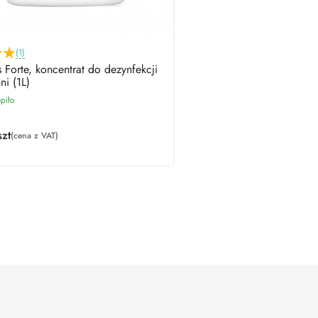
(1)
 Forte, koncentrat do dezynfekcji
ni (1L)
piło
szt
(cena z VAT)