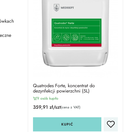
cówkach
teczne
Quatrodes Forte, koncentrat do
dezynfekcji powierzchni (5L)
9 osób kupiło
359,91 zł/szt
(cena z VAT)
KUPIĆ