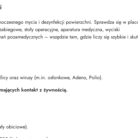
i
oczesnego mycia i dezynfekcji powierzchni. Sprawdza się w pla
 zabiegowe, stoły operacyjne, aparatura medyczna, wyciski
wań pozamedycznych – wszędzie tam, gdzie liczy się szybkie i sku
źlicy oraz wirusy (m.in. osłonkowe, Adeno, Polio).
mających kontakt z żywnością.
ały obiciowe).