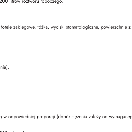
 200 litrów roztworu roboczego.
 fotele zabiegowe, łóżka, wyciski stomatologiczne, powierzchnie z
nia).
odą w odpowiedniej proporcji (dobór stężenia zależy od wymagane