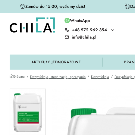
Zamów do 15:00, wyślemy dziś!
Da
WhatsApp
+48 572 962 354
olorystycznej
info@chila.pl
ARTYKUŁY JEDNORAZOWE
BRAN
Główna
Dezynfekcja, sterylizacja, sprzątanie
Dezynfekcja
Dezynfekcja 