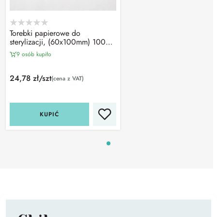
Torebki papierowe do
sterylizacji, (60x100mm) 100
szt, MicroSTOP
9 osób kupiło
24,78 zł/szt
(cena z VAT)
KUPIĆ