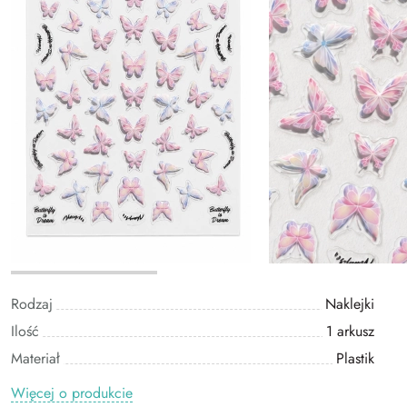
Rodzaj
Naklejki
Ilość
1 arkusz
Materiał
Plastik
Więcej o produkcie