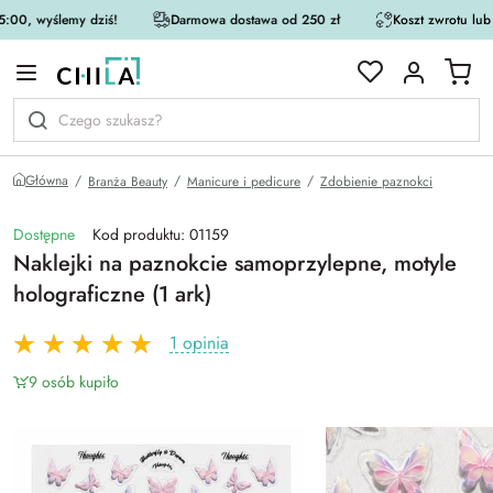
:00, wyślemy dziś!
Darmowa dostawa od 250 zł
Koszt zwrotu lub
rystycznej
Główna
Branża Beauty
Manicure i pedicure
Zdobienie paznokci
Dostępne
Kod produktu: 01159
Naklejki na paznokcie samoprzylepne, motyle
holograficzne (1 ark)
1 opinia
9 osób kupiło