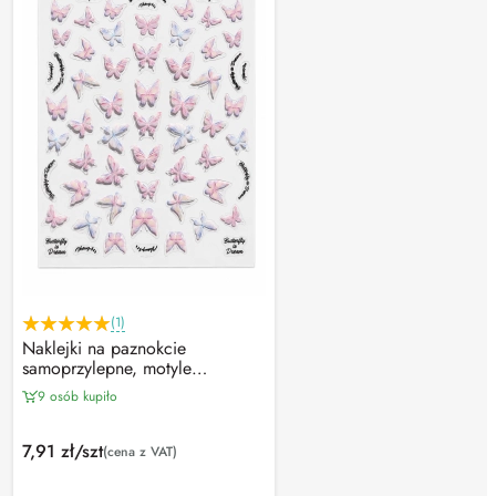
(1)
Naklejki na paznokcie
samoprzylepne, motyle
holograficzne (1 ark)
9 osób kupiło
7,91 zł/szt
(cena z VAT)