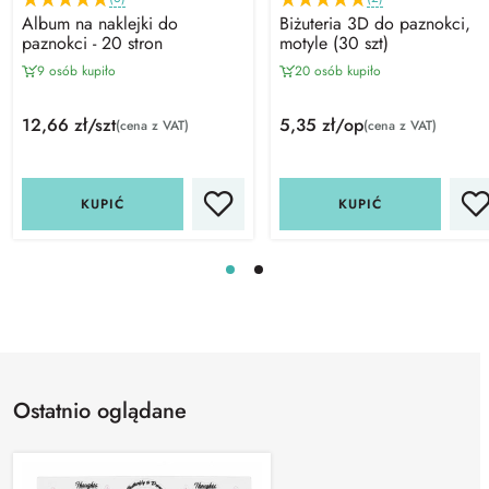
Album na naklejki do
Biżuteria 3D do paznokci,
paznokci - 20 stron
motyle (30 szt)
9 osób kupiło
20 osób kupiło
12,66 zł/szt
5,35 zł/op
(cena z VAT)
(cena z VAT)
KUPIĆ
KUPIĆ
Ostatnio oglądane