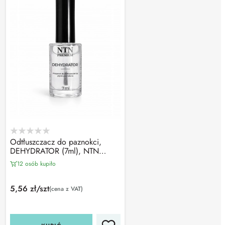
Odtłuszczacz do paznokci,
DEHYDRATOR (7ml), NTN
Premium
12 osób kupiło
5,56 zł/szt
(cena z VAT)