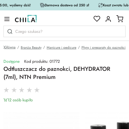
:00, wyślemy dziś!
Darmowa dostawa od 250 zł
Koszt zwrotu lub
rystycznej
Główna
Branża Beauty
Manicure i pedicure
Płyny i preparaty do paznokci
Dostępne
Kod produktu: 01772
Odtłuszczacz do paznokci, DEHYDRATOR
(7ml), NTN Premium
12 osób kupiło