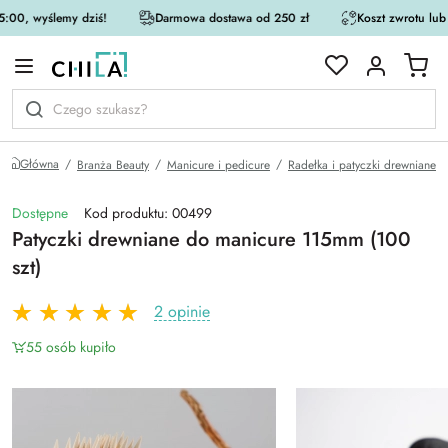
:00, wyślemy dziś!
Darmowa dostawa od 250 zł
Koszt zwrotu lub
rystycznej
Główna
Branża Beauty
Manicure i pedicure
Radełka i patyczki drewniane
Dostępne
Kod produktu: 00499
Patyczki drewniane do manicure 115mm (100
szt)
2 opinie
55 osób kupiło