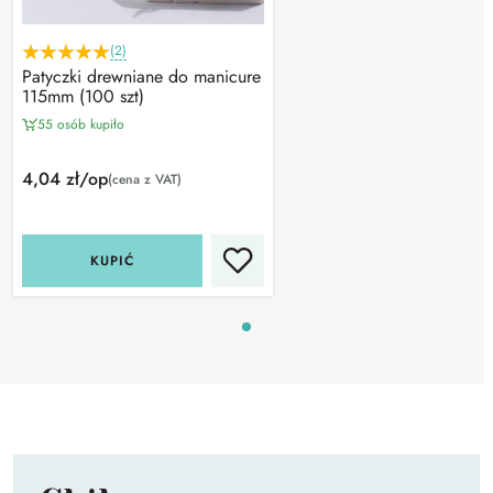
(2)
Patyczki drewniane do manicure
115mm (100 szt)
55 osób kupiło
4,04 zł/op
(cena z VAT)
KUPIĆ