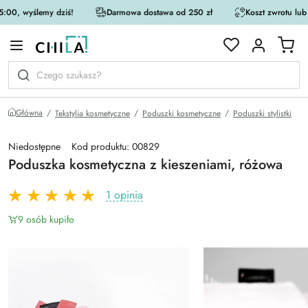
:00, wyślemy dziś!
Darmowa dostawa od 250 zł
Koszt zwrotu lub
rystycznej
Główna
Tekstylia kosmetyczne
Poduszki kosmetyczne
Poduszki stylistki
Niedostępne
Kod produktu: 00829
Poduszka kosmetyczna z kieszeniami, różowa
1 opinia
9 osób kupiło