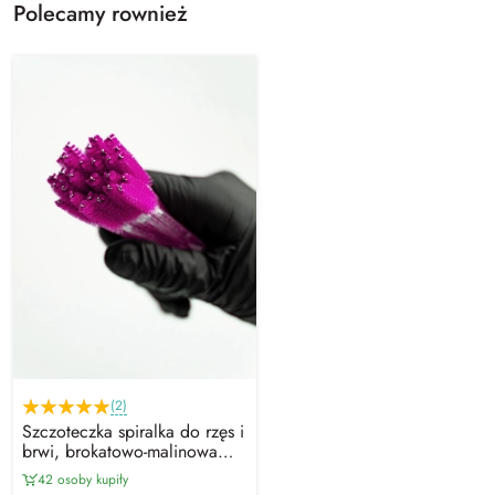
Polecamy rownież
(2)
Szczoteczka spiralka do rzęs i
brwi, brokatowo-malinowa
(50 szt)
42 osoby kupiły