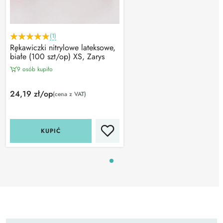
(1)
Rękawiczki nitrylowe lateksowe,
białe (100 szt/op) XS, Zarys
9 osób kupiło
24,19 zł/op
(cena z VAT)
KUPIĆ