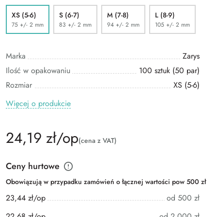
XS (5-6)
S (6-7)
M (7-8)
L (8-9)
75 +/- 2 mm
83 +/- 2 mm
94 +/- 2 mm
105 +/- 2 mm
Marka
Zarys
Ilość w opakowaniu
100 sztuk (50 par)
Rozmiar
XS (5-6)
Więcej o produkcie
24,19 zł/op
(cena z VAT)
Ceny hurtowe
Obowiązują w przypadku zamówień o łącznej wartości pow 500 zł
23,44 zł/op
od 500 zł
22,68 zł/op
od 2 000 zł