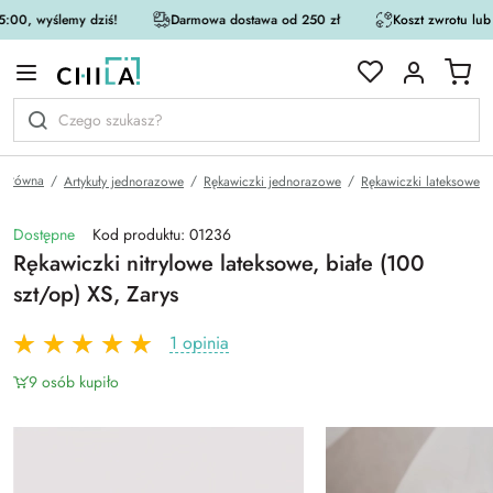
:00, wyślemy dziś!
Darmowa dostawa od 250 zł
Koszt zwrotu lub
rystycznej
Główna
Artykuły jednorazowe
Rękawiczki jednorazowe
Rękawiczki lateksowe
Dostępne
Kod produktu: 01236
Rękawiczki nitrylowe lateksowe, białe (100
szt/op) XS, Zarys
1 opinia
9 osób kupiło