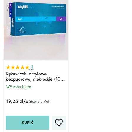
(1)
Rękawiczki nitrylowe
bezpudrowe, niebieskie (100
szt/op) XS, Zarys
9 osób kupiło
19,25 zł/op
(cena z VAT)
KUPIĆ