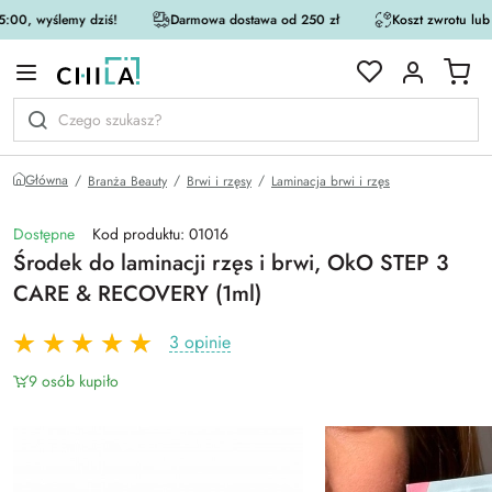
:00, wyślemy dziś!
Darmowa dostawa od 250 zł
Koszt zwrotu lub
rystycznej
Główna
Branża Beauty
Brwi i rzęsy
Laminacja brwi i rzęs
Dostępne
Kod produktu: 01016
Środek do laminacji rzęs i brwi, OkO STEP 3
CARE & RECOVERY (1ml)
3 opinie
9 osób kupiło