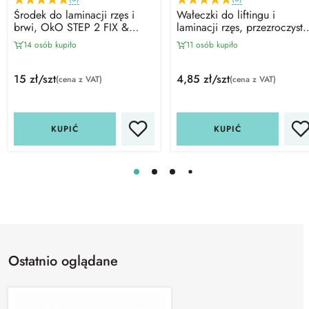
Środek do laminacji rzęs i
Wałeczki do liftingu i
brwi, OkO STEP 2 FIX &
laminacji rzęs, przezroczyste
VOLUME (1ml)
(5 par)
14 osób kupiło
11 osób kupiło
15 zł/szt
4,85 zł/szt
(cena z VAT)
(cena z VAT)
KUPIĆ
KUPIĆ
Ostatnio oglądane