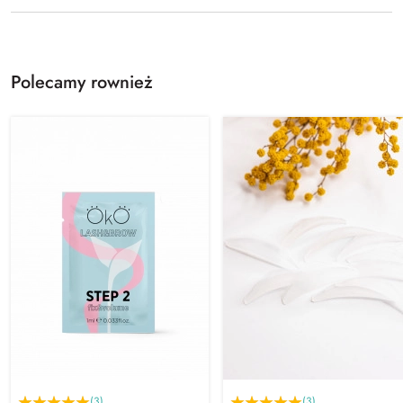
Polecamy rownież
(3)
(3)