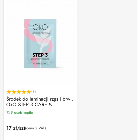
(3)
Środek do laminacji rzęs i brwi,
OkO STEP 3 CARE &
RECOVERY (1ml)
9 osób kupiło
17 zł/szt
(cena z VAT)