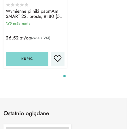
Wymienne pilniki papmAm
SMART 22, proste, #180 (50
szt), Staleks PRO
9 osób kupiło
26,52 zł/op
(cena z VAT)
KUPIĆ
Ostatnio oglądane