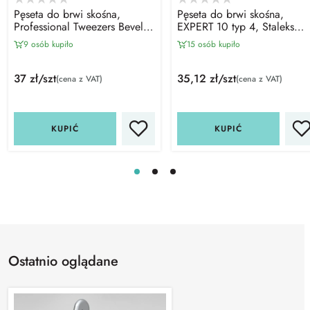
Pęseta do brwi skośna,
Pęseta do brwi skośna,
Professional Tweezers Beveled
EXPERT 10 typ 4, Staleks
SILVER, Zola
PRO
9 osób kupiło
15 osób kupiło
37 zł/szt
35,12 zł/szt
(cena z VAT)
(cena z VAT)
KUPIĆ
KUPIĆ
Ostatnio oglądane