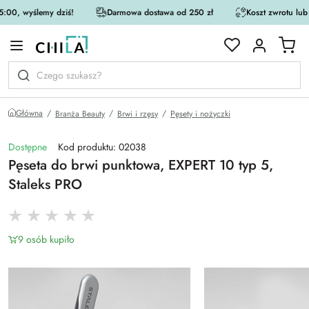
:00, wyślemy dziś!
Darmowa dostawa od 250 zł
Koszt zwrotu lub
rystycznej
Główna
Branża Beauty
Brwi i rzęsy
Pęsety i nożyczki
Dostępne
Kod produktu: 02038
Pęseta do brwi punktowa, EXPERT 10 typ 5,
Staleks PRO
9 osób kupiło