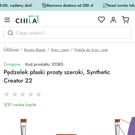
:00, wyślemy dziś!
Darmowa dostawa od 250 zł
Koszt zwrotu lub
rystycznej
Główna
Branża Beauty
Brwi i rzęsy
Pędzle do brwi i rzęs
Dostępne
Kod produktu: 01585
Pędzelek płaski prosty szeroki, Synthetic
Creator 22
81 osoba kupiła