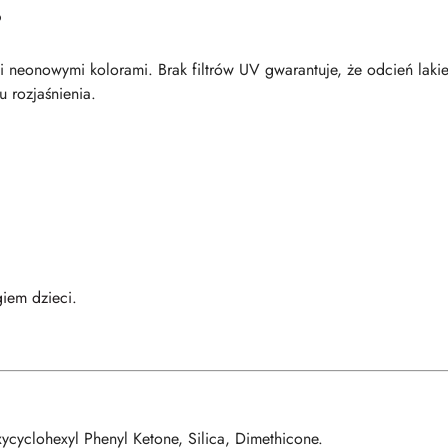
?
i i neonowymi kolorami. Brak filtrów UV gwarantuje, że odcień laki
u rozjaśnienia.
iem dzieci.
cyclohexyl Phenyl Ketone, Silica, Dimethicone.