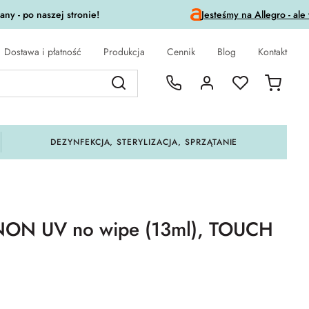
ny - po naszej stronie!
Jesteśmy na Allegro - ale
Dostawa i płatność
Produkcja
Cennik
Blog
Kontakt
DEZYNFEKCJA, STERYLIZACJA, SPRZĄTANIE
NON UV no wipe (13ml), TOUCH