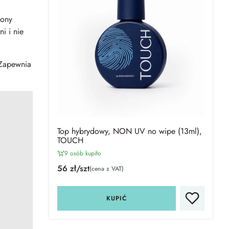
zony
i i nie
 Zapewnia
Top hybrydowy, NON UV no wipe (13ml),
TOUCH
9 osób kupiło
56 zł/szt
(cena z VAT)
KUPIĆ