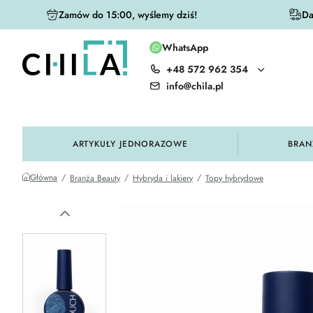
Zamów do 15:00, wyślemy dziś!
Da
WhatsApp
+48 572 962 354
olorystycznej
info@chila.pl
ARTYKUŁY JEDNORAZOWE
BRAN
Główna
Branża Beauty
Hybryda i lakiery
Topy hybrydowe