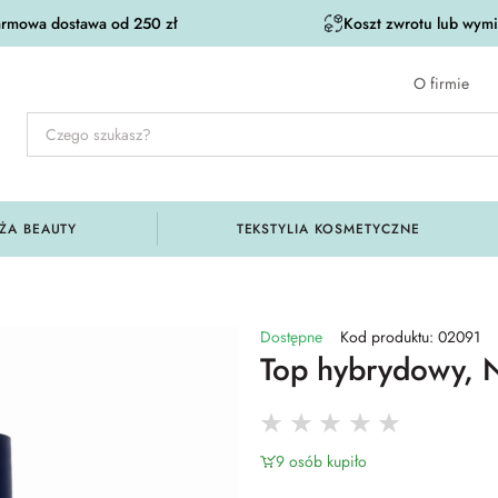
rmowa dostawa od 250 zł
Koszt zwrotu lub wymia
O firmie
ŻA BEAUTY
TEKSTYLIA KOSMETYCZNE
Dostępne
Kod produktu: 02091
Top hybrydowy, 
9 osób kupiło