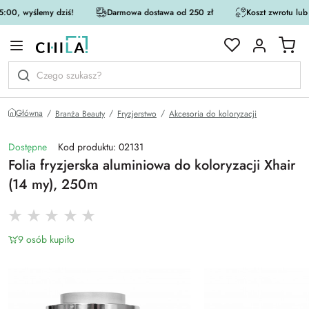
:00, wyślemy dziś!
Darmowa dostawa od 250 zł
Koszt zwrotu lub
rystycznej
Główna
Branża Beauty
Fryzjerstwo
Akcesoria do koloryzacji
Dostępne
Kod produktu: 02131
Folia fryzjerska aluminiowa do koloryzacji Xhair
(14 my), 250m
9 osób kupiło