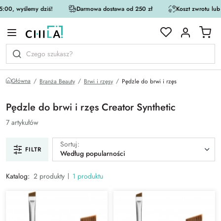
:00, wyślemy dziś!
Darmowa dostawa od 250 zł
Koszt zwrotu lub
rystycznej
Główna
Branża Beauty
Brwi i rzęsy
Pędzle do brwi i rzęs
Pędzle do brwi i rzęs Creator Synthetic
7 artykułów
Sortuj:
FILTR
Według popularności
Katalog:
2 produkty
1 produktu