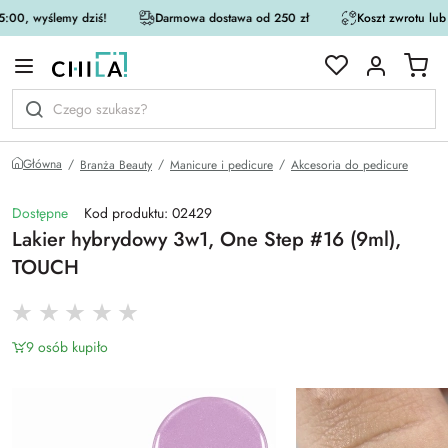
:00, wyślemy dziś!
Darmowa dostawa od 250 zł
Koszt zwrotu lub
rystycznej
Główna
Branża Beauty
Manicure i pedicure
Akcesoria do pedicure
Dostępne
Kod produktu: 02429
Lakier hybrydowy 3w1, One Step #16 (9ml),
TOUCH
9 osób kupiło