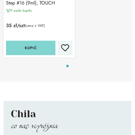
Step #16 (9ml), TOUCH
9 osób kupiło
35 zł/szt
(cena z VAT)
KUPIĆ
Chila
co nas wyróżnia