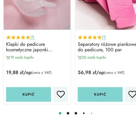
(1)
(1)
Klapki do pedicure
Separatory różowe piankow
kosmetyczne japonki
do pedicure, 100 par
piankowe, 25 par
19 osób kupiło
20 osób kupiło
19,88 zł/op
56,98 zł/op
(cena z VAT)
(cena z VAT)
KUPIĆ
KUPIĆ