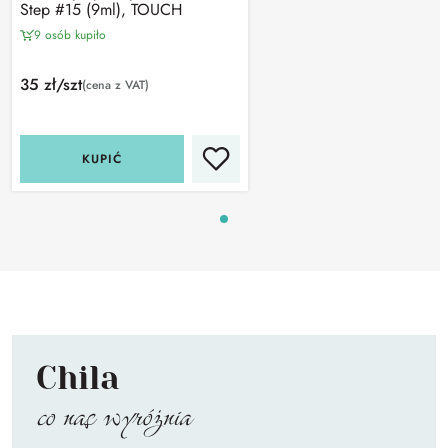
Step #15 (9ml), TOUCH
9 osób kupiło
35 zł/szt
(cena z VAT)
KUPIĆ
Chila
co nas wyróżnia