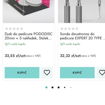
Dysk do pedicure PODODISC
Sonda dwustronna do
20mm + 5 nakładek, Staleks
pedicure EXPERT 20 TYPE 2
PRO
Staleks PRO
11 osób kupiło
9 osób kupiło
33,55 zł/szt
32,32 zł/szt
(cena z VAT)
(cena z VAT)
KUPIĆ
KUPIĆ