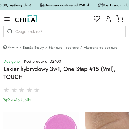
:00, wyślemy dziś!
Darmowa dostawa od 250 zł
Koszt zwrotu lub
rystycznej
Główna
Branża Beauty
Manicure i pedicure
Akcesoria do pedicure
Dostępne
Kod produktu: 02400
Lakier hybrydowy 3w1, One Step #15 (9ml),
TOUCH
9 osób kupiło